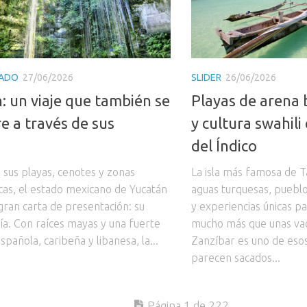
ADO
27/06/2026
SLIDER
26/06/2026
: un viaje que también se
Playas de arena b
e a través de sus
y cultura swahili
s
del Índico
 sus playas, cenotes y zonas
La isla más famosa de 
cas, el estado mexicano de Yucatán
aguas turquesas, pueblo
gran carta de presentación: su
y experiencias únicas p
a. Con raíces mayas y una fuerte
mucho más que unas vac
española, caribeña y libanesa, la...
Zanzíbar es uno de eso
parecen sacados...
Página 1 de 222