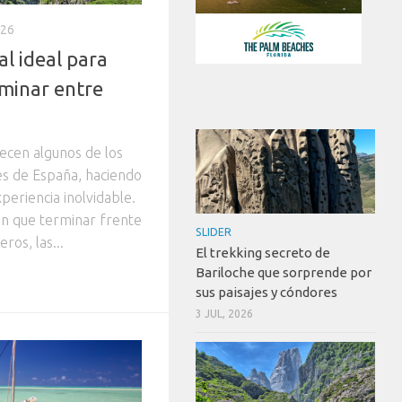
026
al ideal para
minar entre
ecen algunos de los
es de España, haciendo
periencia inolvidable.
nen que terminar frente
SLIDER
ros, las...
El trekking secreto de
Bariloche que sorprende por
sus paisajes y cóndores
3 JUL, 2026