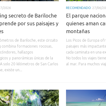
07/2026
RECOMENDADO
27/06/2
king secreto de Bariloche
El parque nacion
prende por sus paisajes y
quienes aman ca
es
montañas
ómetros de Bariloche, este circuito
Los Picos de Europa ofr
g combina formaciones rocosas,
paisajes más impactant
 cóndores, hallazgos
cada caminata en una ex
gicos y panorámicas únicas de la
No todos los viajes tie
 A solo 20 kilómetros de San Carlos
al mar. Para muchos viaje
e, existe un...