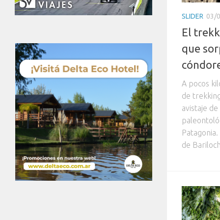
SLIDER
03/
El trek
que sor
cóndor
A pocos kil
de trekkin
avistaje de
paleontoló
Patagonia.
de Bariloch