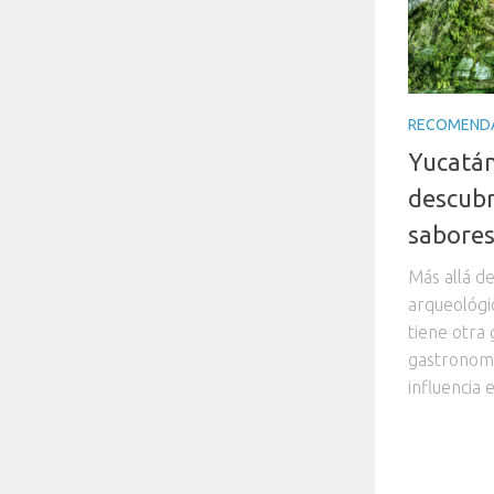
RECOMEND
Yucatán
descubr
sabore
Más allá de
arqueológi
tiene otra 
gastronomí
influencia 