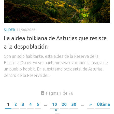
SLIDER
11/06/2026
La aldea tolkiana de Asturias que resiste
a la despoblación
Con un solo habitante, esta aldea de la Reserva de la
Biosfera Oscos-Eo se mantiene viva evocando la magia de
un pueblo hobbit. En el extremo occidental de Asturias,
dentro de la Reserva de...
Página 1 de 78
1
2
3
4
5
...
10
20
30
...
»
Última
»