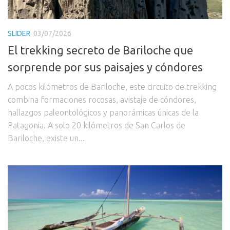
SLIDER
03/07/2026
El trekking secreto de Bariloche que
sorprende por sus paisajes y cóndores
A pocos kilómetros de Bariloche, este circuito de trekking
combina formaciones rocosas, avistaje de cóndores,
hallazgos paleontológicos y panorámicas únicas de la
Patagonia. A solo 20 kilómetros de San Carlos de
Bariloche, existe un...