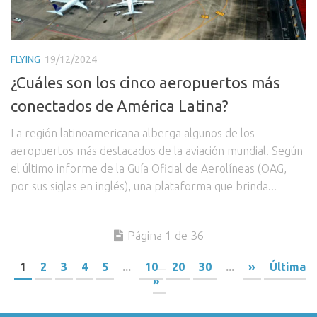
FLYING
19/12/2024
¿Cuáles son los cinco aeropuertos más
conectados de América Latina?
La región latinoamericana alberga algunos de los
aeropuertos más destacados de la aviación mundial. Según
el último informe de la Guía Oficial de Aerolíneas (OAG,
por sus siglas en inglés), una plataforma que brinda...
Página 1 de 36
1
2
3
4
5
...
10
20
30
...
»
Última
»