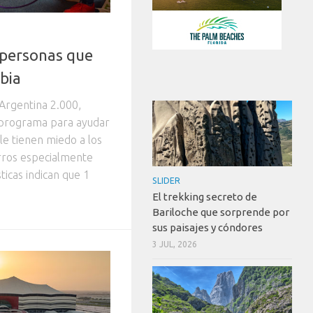
 personas que
bia
Argentina 2.000,
 programa para ayudar
 le tienen miedo a los
erros especialmente
ticas indican que 1
SLIDER
El trekking secreto de
Bariloche que sorprende por
sus paisajes y cóndores
3 JUL, 2026