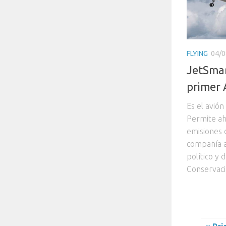
FLYING
04/0
JetSmar
primer
Es el avió
Permite ah
emisiones 
compañía ap
político y 
Conservaci