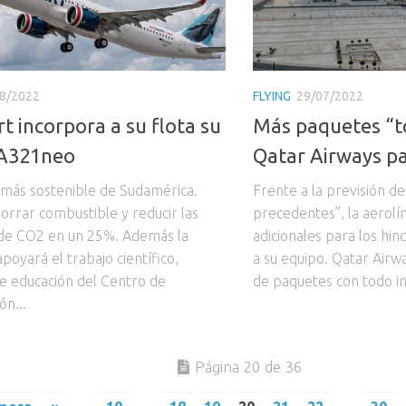
8/2022
FLYING
29/07/2022
t incorpora a su flota su
Más paquetes “t
 A321neo
Qatar Airways pa
n más sostenible de Sudamérica.
Frente a la previsión d
orrar combustible y reducir las
precedentes”, la aerol
de CO2 en un 25%. Además la
adicionales para los hin
oyará el trabajo científico,
a su equipo. Qatar Airw
de educación del Centro de
de paquetes con todo inc
ón...
Página 20 de 36