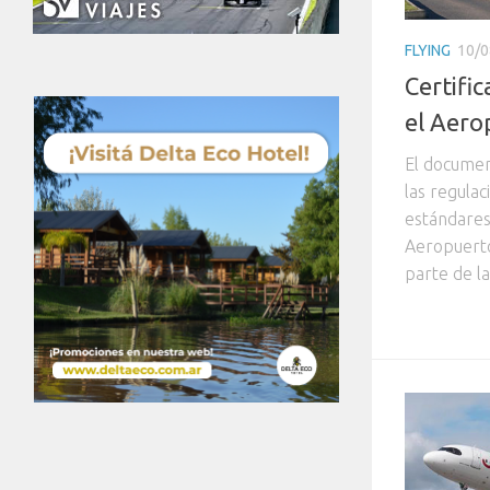
FLYING
10/0
Certifi
el Aero
El documen
las regulac
estándares
Aeropuerto
parte de la