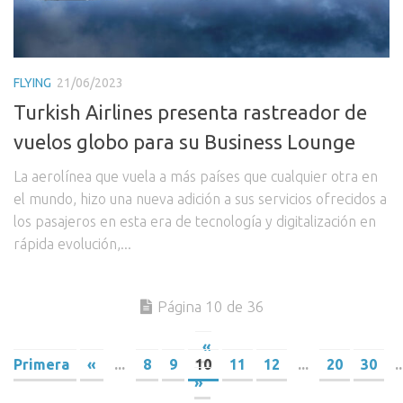
FLYING
21/06/2023
Turkish Airlines presenta rastreador de
vuelos globo para su Business Lounge
La aerolínea que vuela a más países que cualquier otra en
el mundo, hizo una nueva adición a sus servicios ofrecidos a
los pasajeros en esta era de tecnología y digitalización en
rápida evolución,...
Página 10 de 36
«
Primera
«
...
8
9
10
11
12
...
20
30
..
»