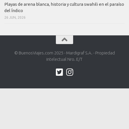
Playas de arena blanca, historia y cultura swahili en el paraíso
del Índico
26 JUN, 2026
© BuenosViajes.com 2025 - Mardigraf S.A. - Propiedad
intelectual Nro. E/T