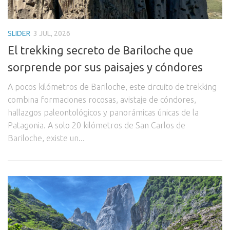
SLIDER
3 JUL, 2026
El trekking secreto de Bariloche que
sorprende por sus paisajes y cóndores
A pocos kilómetros de Bariloche, este circuito de trekking
combina formaciones rocosas, avistaje de cóndores,
hallazgos paleontológicos y panorámicas únicas de la
Patagonia. A solo 20 kilómetros de San Carlos de
Bariloche, existe un...