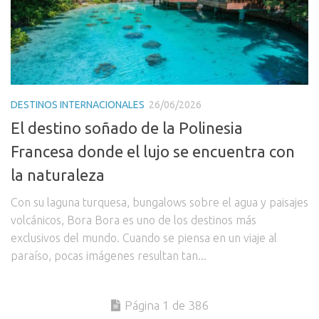
DESTINOS INTERNACIONALES
26/06/2026
El destino soñado de la Polinesia
Francesa donde el lujo se encuentra con
la naturaleza
Con su laguna turquesa, bungalows sobre el agua y paisajes
volcánicos, Bora Bora es uno de los destinos más
exclusivos del mundo. Cuando se piensa en un viaje al
paraíso, pocas imágenes resultan tan...
Página 1 de 386