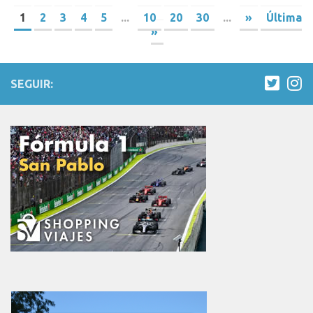
1
2
3
4
5
...
10
20
30
...
»
Última
»
SEGUIR: