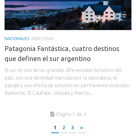
NACIONALES
28/01/2026
Patagonia Fantástica, cuatro destinos
que definen el sur argentino
El sur es uno de los grandes diferenciales turísticos del
país, con una identidad marcada por la naturaleza, el
paisaje y una oferta de servicios en permanente evolución.
Bariloche, El Calafate, Ushuaia y Puerto...
Página 1 de 3
1
2
3
»