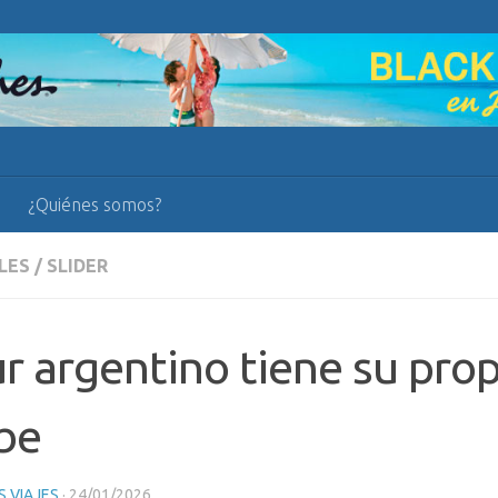
¿Quiénes somos?
LES
/
SLIDER
ur argentino tiene su pro
be
 VIAJES
·
24/01/2026