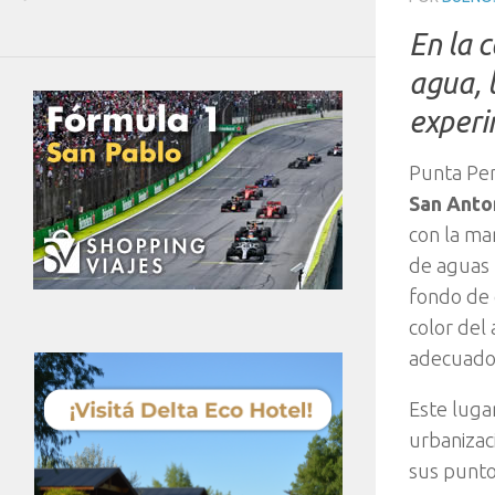
En la c
agua, l
experi
Punta Perd
San Anto
con la mar
de aguas 
fondo de 
color del
adecuado 
Este luga
urbanizaci
sus punto