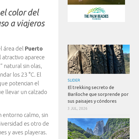
el color del
uso a viajeros
l área del
Puerto
l atractivo aparece
 natural sin olas,
ar los 23 °C. El
SLIDER
que potencian el
El trekking secreto de
e llevar un calzado
Bariloche que sorprende por
sus paisajes y cóndores
3 JUL, 2026
n entorno calmo, sin
diversidad es otro de
es y aves playeras.