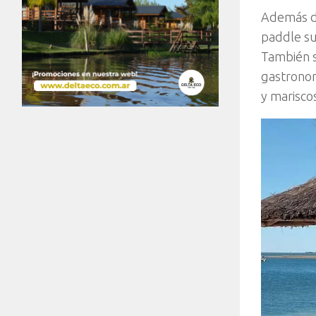
Además de
paddle su
También s
gastronom
y marisco