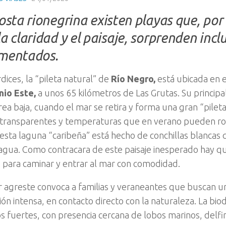
osta rionegrina existen playas que, por 
a claridad y el paisaje, sorprenden incl
mentados.
ices, la “pileta natural” de
Río Negro,
está ubicada en e
nio Este,
a unos 65 kilómetros de Las Grutas. Su principa
ea baja, cuando el mar se retira y forma una gran “pileta”
transparentes y temperaturas que en verano pueden rond
esta laguna “caribeña” está hecho de conchillas blancas 
 agua. Como contracara de este paisaje inesperado hay qu
para caminar y entrar al mar con comodidad.
r agreste convoca a familias y veraneantes que buscan u
ón intensa, en contacto directo con la naturaleza. La bio
s fuertes, con presencia cercana de lobos marinos, delfin