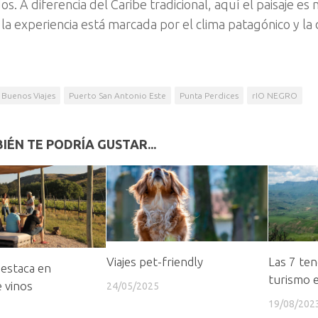
os. A diferencia del Caribe tradicional, aquí el paisaje es
 la experiencia está marcada por el clima patagónico y la
Buenos Viajes
Puerto San Antonio Este
Punta Perdices
rIO NEGRO
IÉN TE PODRÍA GUSTAR...
Viajes pet-friendly
Las 7 ten
destaca en
turismo 
 vinos
24/05/2025
19/08/202