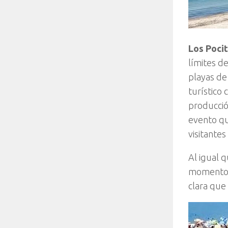
Los Pocit
límites d
playas de
turístico 
producción
evento qu
visitantes
Al igual 
momentos 
clara que