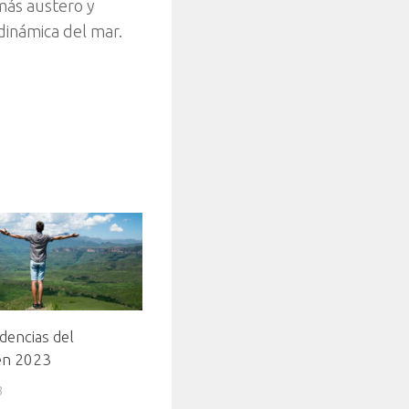
 más austero y
 dinámica del mar.
dencias del
en 2023
3