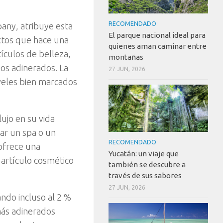
RECOMENDADO
pany, atribuye esta
El parque nacional ideal para
uctos que hace una
quienes aman caminar entre
ículos de belleza,
montañas
os adinerados. La
27 JUN, 2026
iveles bien marcados
ujo en su vida
tar un spa o un
RECOMENDADO
 ofrece una
Yucatán: un viaje que
 artículo cosmético
también se descubre a
través de sus sabores
27 JUN, 2026
ando incluso al 2 %
 más adinerados