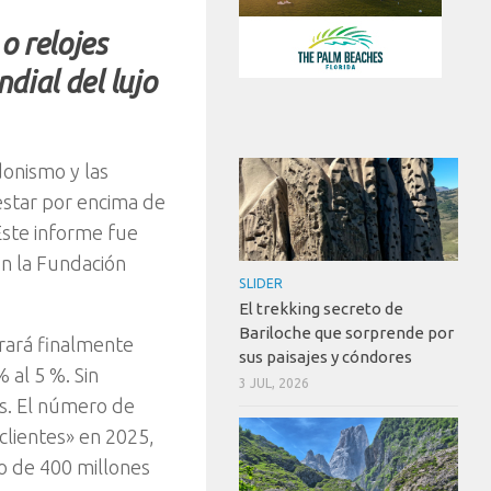
o relojes
dial del lujo
donismo y las
nestar por encima de
Este informe fue
n la Fundación
SLIDER
El trekking secreto de
Bariloche que sorprende por
rrará finalmente
sus paisajes y cóndores
 al 5 %. Sin
3 JUL, 2026
es. El número de
clientes» en 2025,
co de 400 millones