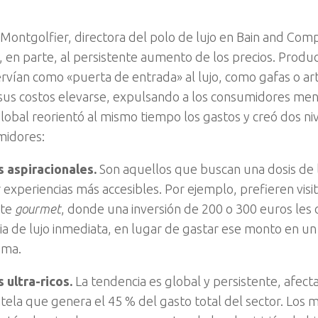
 Montgolfier, directora del polo de lujo en Bain and Com
, en parte, al persistente aumento de los precios. Prod
rvían como «puerta de entrada» al lujo, como gafas o art
 sus costos elevarse, expulsando a los consumidores men
 global reorientó al mismo tiempo los gastos y creó dos n
midores:
s aspiracionales.
Son aquellos que buscan una dosis de l
 experiencias más accesibles. Por ejemplo, prefieren visi
nte
gourmet
, donde una inversión de 200 o 300 euros les
ia de lujo inmediata, en lugar de gastar ese monto en un
ama.
s ultra-ricos.
La tendencia es global y persistente, afect
entela que genera el 45 % del gasto total del sector. Los