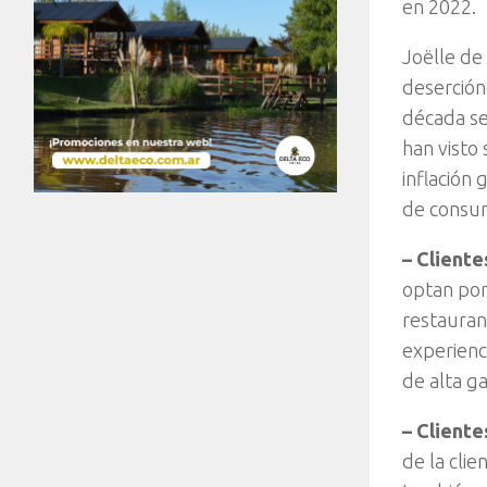
en 2022.
Joëlle de
deserción
década se
han visto
inflación
de consu
– Cliente
optan por
restaura
experienc
de alta g
– Cliente
de la cli