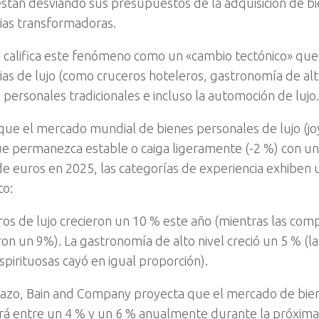
stán desviando sus presupuestos de la adquisición de bi
ias transformadoras.
o califica este fenómeno como un «cambio tectónico» que p
ias de lujo (como cruceros hoteleros, gastronomía de alt
 personales tradicionales e incluso la automoción de lujo.
que el mercado mundial de bienes personales de lujo (joy
e permanezca estable o caiga ligeramente (-2 %) con un 
de euros en 2025, las categorías de experiencia exhiben 
to:
ros de lujo crecieron un 10 % este año (mientras las com
ron un 9%). La gastronomía de alto nivel creció un 5 % (la
spirituosas cayó en igual proporción).
lazo, Bain and Company proyecta que el mercado de bie
erá entre un 4 % y un 6 % anualmente durante la próxima