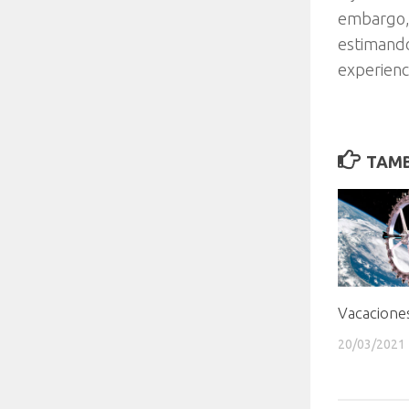
embargo, 
estimando
experienc
TAMB
Vacaciones
20/03/2021