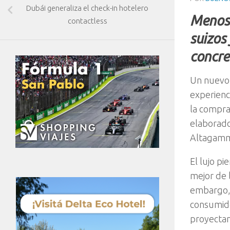
Dubái generaliza el check-in hotelero
Menos 
contactless
suizos
concre
Un nuevo 
experienci
la compra
elaborado
Altagam
El lujo p
mejor de l
embargo, 
consumido
proyectand