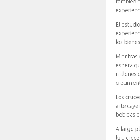
también e
experienc
El estudi
experienc
los bienes
Mientras 
espera qu
millones 
crecimien
Los cruce
arte caye
bebidas e
A largo p
lujo crec