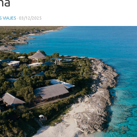
na
 VIAJES
·
03/12/2025