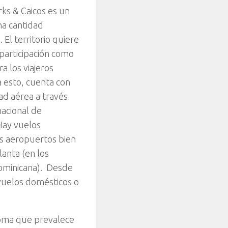
rks & Caicos es un
na cantidad
. El territorio quiere
participación como
a los viajeros
a esto, cuenta con
d aérea a través
acional de
 Hay vuelos
s aeropuertos bien
anta (en los
ominicana). Desde
 vuelos domésticos o
dioma que prevalece