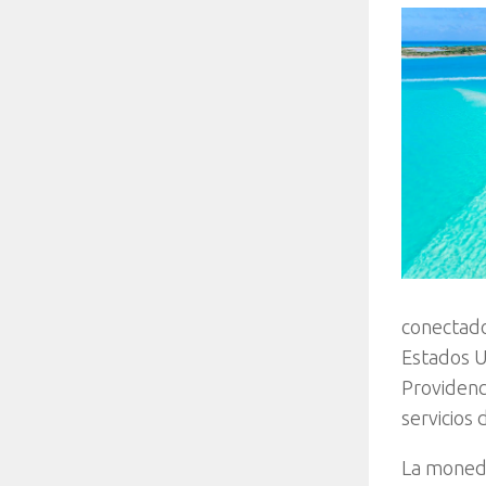
conectado
Estados U
Providenc
servicios 
La moneda