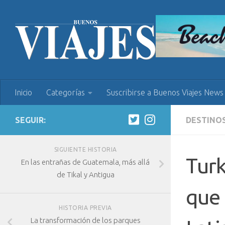
Inicio
Categorías
Suscribirse a Buenos Viajes News
SEGUIR:
DESTINO
SIGUIENTE HISTORIA
Turk
En las entrañas de Guatemala, más allá
de Tikal y Antigua
que
HISTORIA PREVIA
La transformación de los parques