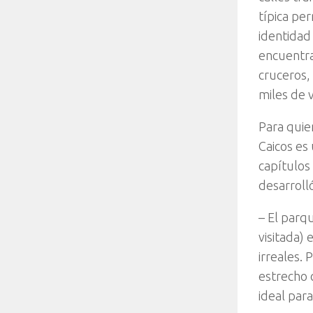
típica per
identidad
encuentra
cruceros,
miles de v
Para quie
Caicos es
capítulos
desarrolló
– El parq
visitada)
irreales.
estrecho 
ideal par