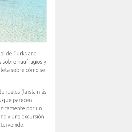
nal de Turks and
s sobre naufragios y
pleta sobre cómo se
enciales (la isla más
os que parecen
 únicamente por un
ino y una excursión
ntervenido.