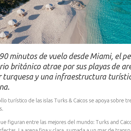
 90 minutos de vuelo desde Miami, el p
orio británico atrae por sus playas de a
 turquesa y una infraestructura turísti
na.
llo turístico de las islas Turks & Caicos se apoya sobre tr
s.
que figuran entre las mejores del mundo: Turks and Caic
fectas. La arena fina y clara, sumada a un mar de transpa