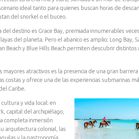
scenario ideal tanto para quienes buscan horas de desca
utan del snorkel o el buceo.
la del destino es Grace Bay, premiada innumerables vece
layas del planeta. Pero el abanico es amplio: Long Bay, S
an Beach y Blue Hills Beach permiten descubrir distintos 
s mayores atractivos es la presencia de una gran barrera
as costas y ofrece una de las experiencias submarinas má
del Caribe.
, cultura y vida local: en
, capital del archipiélago,
na completa inmersión
Su arquitectura colonial, las
anquilas y la gastronomía