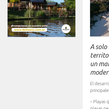
A solo
territ
un mar
moder
El desarro
principale
– Playas 
playas per