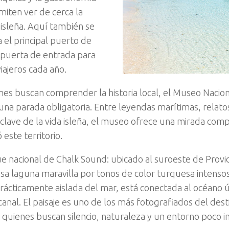
miten ver de cerca la
 isleña. Aquí también se
 el principal puerto de
 puerta de entrada para
iajeros cada año.
nes buscan comprender la historia local, el Museo Nacio
 una parada obligatoria. Entre leyendas marítimas, relato
 clave de la vida isleña, el museo ofrece una mirada com
 este territorio.
ue nacional de Chalk Sound: ubicado al suroeste de Provid
 esa laguna maravilla por tonos de color turquesa intens
 Prácticamente aislada del mar, está conectada al océano
canal. El paisaje es uno de los más fotografiados del dest
a quienes buscan silencio, naturaleza y un entorno poco i