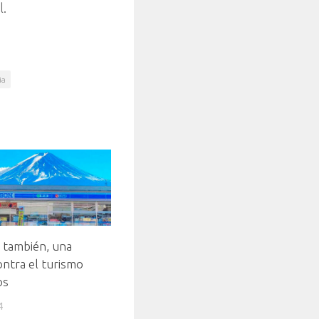
l.
ia
 también, una
ntra el turismo
os
4