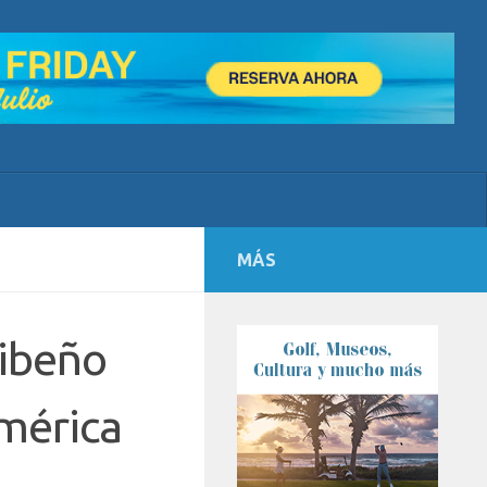
MÁS
ribeño
mérica