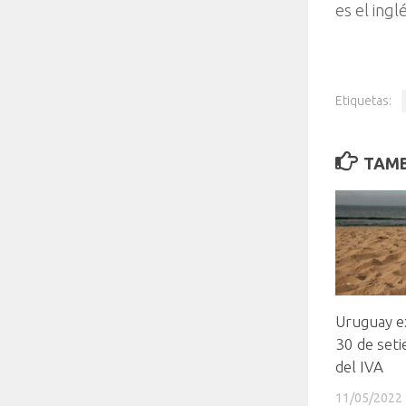
es el ingl
Etiquetas:
TAMB
Uruguay ex
30 de seti
del IVA
11/05/2022