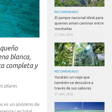
RECOMENDADO
El parque nacional ideal para
quienes aman caminar entre
montañas
27 JUN, 2026
equeño
rena blanca,
ca completa y
RECOMENDADO
Yucatán: un viaje que
también se descubre a
es pilares
través de sus sabores
27 JUN, 2026
os es un sinónimo de
rencia casi total,