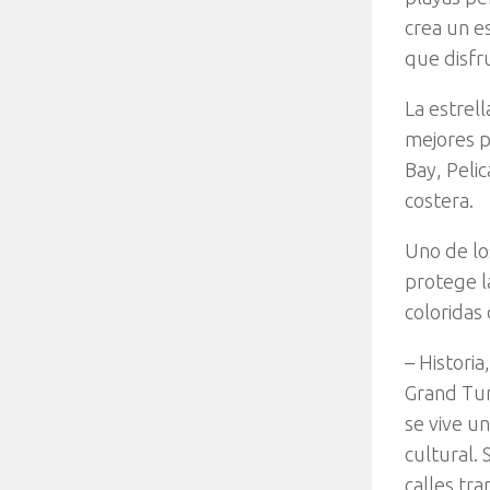
crea un e
que disfr
La estrel
mejores p
Bay, Pelic
costera.
Uno de lo
protege l
coloridas 
– Historia
Grand Turk
se vive u
cultural. 
calles tr