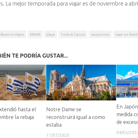
és. La mejor temporada para viajar es de noviembre a abri
Buenos Viajes
MIAMI
playa
Turks & Caicos
vacaciones
viaje en famil
IÉN TE PODRÍA GUSTAR...
En Japón
Notre Dame se
tendió hasta el
medida co
reconstruirá igual a como
embre la rebaja
de exces
estaba
04/05/202
17/07/2020