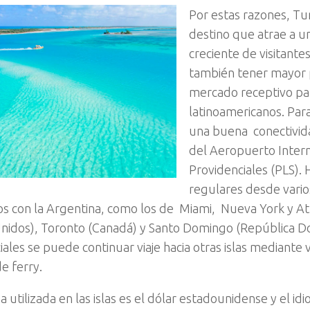
Por estas razones, Tu
destino que atrae a u
creciente de visitantes
también tener mayor 
mercado receptivo par
latinoamericanos. Par
una buena conectivida
del Aeropuerto Intern
Providenciales (PLS).
regulares desde vario
s con la Argentina, como los de Miami, Nueva York y Atl
nidos), Toronto (Canadá) y Santo Domingo (República D
iales se puede continuar viaje hacia otras islas mediante
de ferry.
 utilizada en las islas es el dólar estadounidense y el i