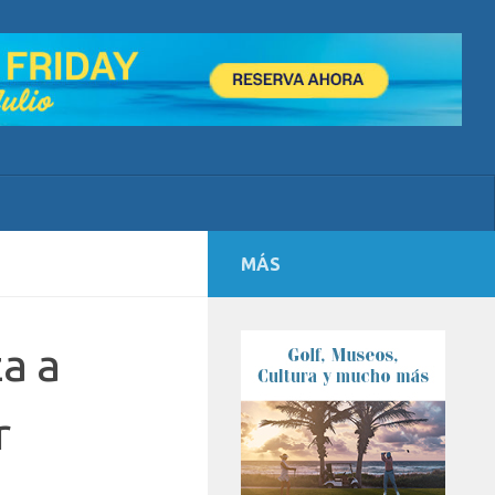
MÁS
a a
r