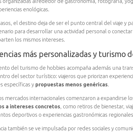
 organizadas alrededor de gastronomía, fotografía, yog
periencias enológicas.
asos, el destino deja de ser el punto central del viaje y p
nario para desarrollar una actividad personal o conect
rten los mismos intereses.
encias más personalizadas y turismo 
iento del turismo de hobbies acompaña además una tra
tro del sector turístico: viajeros que priorizan experienc
es específicas y
propuestas menos genéricas
.
tos mercados internacionales comenzaron a expandirse lo
os a intereses concretos
, como retiros de bienestar, via
os deportivos o experiencias gastronómicas regionales
cia también se ve impulsada por redes sociales y comuni