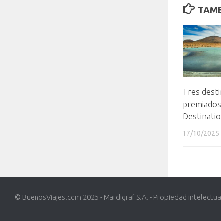
TAMB
Tres desti
premiados
Destinati
17/10/2025
© BuenosViajes.com 2025 - Mardigraf S.A. - Propiedad intelectua