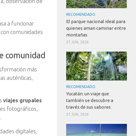
a, observación de
RECOMENDADO
El parque nacional ideal para
asa a funcionar
quienes aman caminar entre
ar con comunidades
montañas
27 JUN, 2026
de comunidad
nsformación más
ias auténticas,
RECOMENDADO
Yucatán: un viaje que
s
viajes grupales
también se descubre a
través de sus sabores
jes fotográficos,
27 JUN, 2026
.
dades digitales,