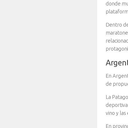
donde muc
plataform
Dentro de
maratones
relaciona
protagoni
Argent
En Argent
de propue
La Patago
deportiva
vino y la
En provin