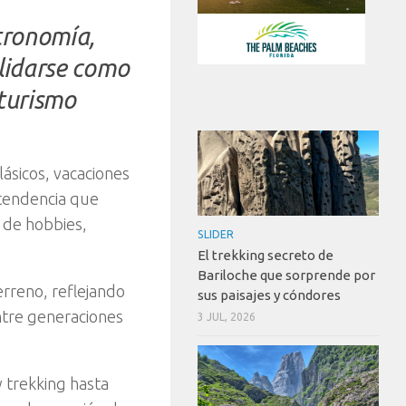
tronomía,
lidarse como
 turismo
ásicos, vacaciones
 tendencia que
r de hobbies,
SLIDER
El trekking secreto de
Bariloche que sorprende por
rreno, reflejando
sus paisajes y cóndores
ntre generaciones
3 JUL, 2026
y trekking hasta