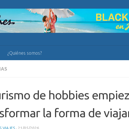
¿Quiénes somos?
IAS
urismo de hobbies empiez
sformar la forma de viaja
 VIAJES
·
21/05/2026