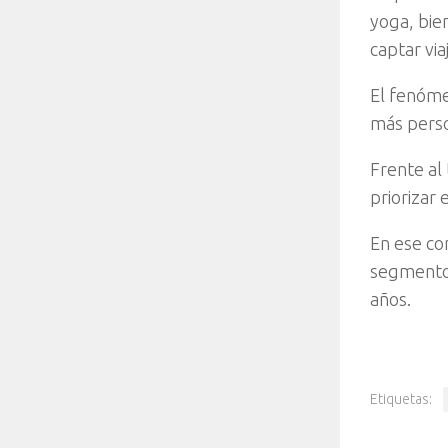
yoga, bie
captar vi
El fenóme
más perso
Frente al
priorizar 
En ese co
segmentos
años.
Etiquetas: