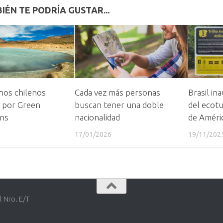
IÉN TE PODRÍA GUSTAR...
nos chilenos
Cada vez más personas
Brasil in
 por Green
buscan tener una doble
del ecot
ons
nacionalidad
de Améric
17/01/2026
19/11/202
l Nro. E/T