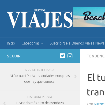
Inicio
Categorías
Suscribirse a Buenos Viajes News
SEGUIR:
TENDENC
SIGUIENTE HISTORIA
El t
Ni Roma ni París: las ciudades europeas
que hay que conocer
tran
HISTORIA PREVIA
El viñedo más alto de Mendoza
POR
BUENOS