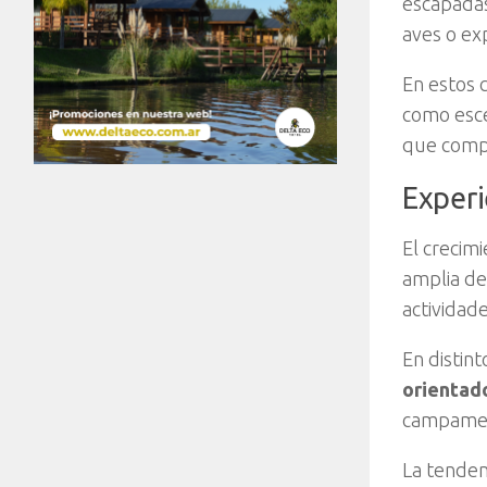
escapadas
aves o ex
En estos c
como esce
que compa
Experi
El crecim
amplia den
actividad
En distin
orientad
campament
La tenden