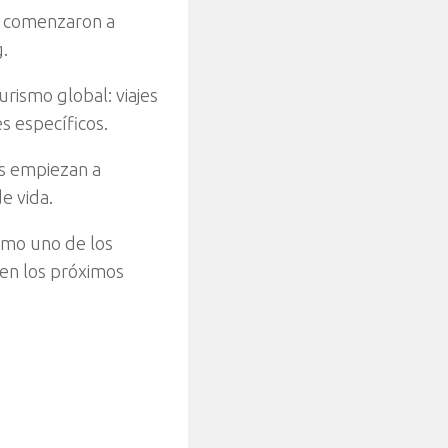
á comenzaron a
g.
rismo global: viajes
s específicos.
os empiezan a
e vida.
omo uno de los
en los próximos