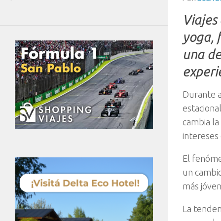
Viajes
yoga, 
una de
experi
Durante a
estaciona
cambia la 
intereses 
El fenóme
un cambio
más jóven
La tendenc