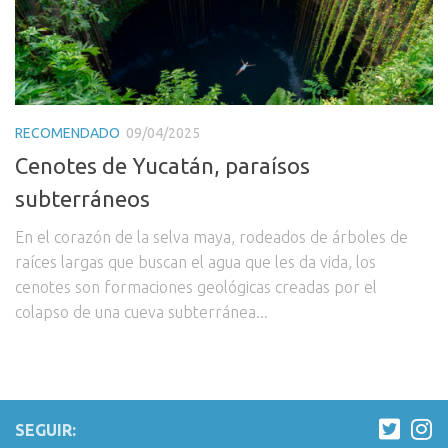
RECOMENDADO
09/04/2025
Cenotes de Yucatán, paraísos
subterráneos
En el corazón de la selva maya, rodeados de árboles de
raíces largas que buscan el agua que les da vida, los
cenotes son formaciones geológicas creadas por el
colapso de una cueva subterránea...
SEGUIR: