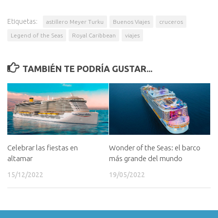
Etiquetas:
astillero Meyer Turku
Buenos Viajes
cruceros
Legend of the Seas
Royal Caribbean
viajes
TAMBIÉN TE PODRÍA GUSTAR...
Celebrar las fiestas en
Wonder of the Seas: el barco
altamar
más grande del mundo
15/12/2022
19/05/2022