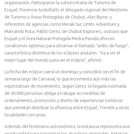
organización. Participaron la subsecretaria de Turismo de
Esquel, Florencia Andolfatti; el delegado regional del Ministerio
de Turismo y Áreas Protegidas de Chubut, Alec Byrne; y
referentes de agencias como Meraki Sur, Limits Adventure y
Marcando Ruta. Pablo Gerez, de Chubut Explorers, sostuvo que
Esquel y el Área Natural Protegida Piedra Parada ofrecen
condiciones óptimas para observar el llamado “anillo de fuego”,
característica distintiva de los eclipses anulares. “Va a ser el
mejor lugar del mundo para ver el eclipse”, afirmó.
La fecha del eclipse caerá un domingo y coincidirá con el fin de
semana largo de Carnaval, lo que incrementa aún más las
expectativas de movimiento. Según Gerez, la llegada estimada
de 30.000 personas obliga a trabajar en medidas de
ordenamiento, promoción y diseño de experiencias turísticas
que permitan distribuir la afluencia entre Esquel, Trevelin y otras
localidades cercanas.
Además del fenómeno astronómico, la instancia representa una
oportunidad para posicionar los atractivos regionales. Entre las