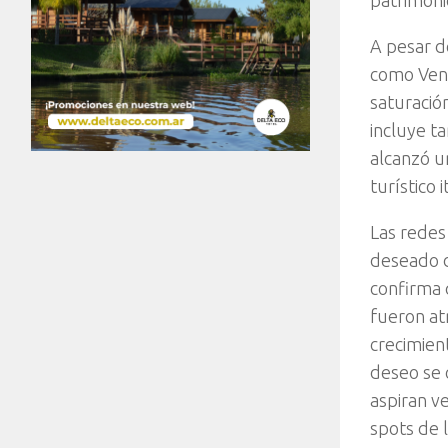
patrimoni
A pesar d
como Vene
saturación
incluye t
alcanzó u
turístico 
Las redes
deseado d
confirma 
fueron at
crecimien
deseo se 
aspiran v
spots de 