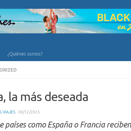
¿Quiénes somos?
ORIZED
ia, la más deseada
 VIAJES
·
30/12/2025
 países como España o Francia reciben 