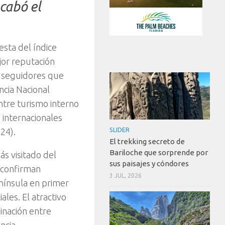
cabó el
esta del índice
jor reputación
s seguidores que
ncia Nacional
ntre turismo interno
 internacionales
024).
SLIDER
El trekking secreto de
Bariloche que sorprende por
ás visitado del
sus paisajes y cóndores
 confirman
3 JUL, 2026
nínsula en primer
les. El atractivo
binación entre