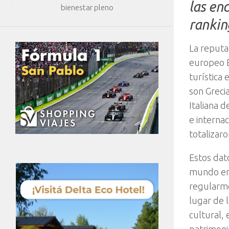
las en
bienestar pleno
rankin
La reputac
europeo E
turística
son Greci
Italiana 
e interna
totalizar
Estos dat
mundo en
regularme
lugar de 
cultural, 