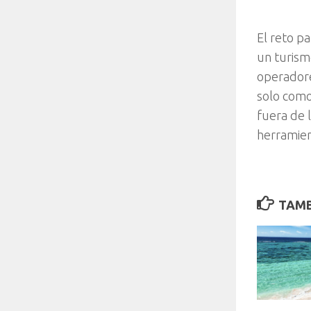
El reto p
un turismo
operadore
solo como
fuera de 
herramient
TAMB