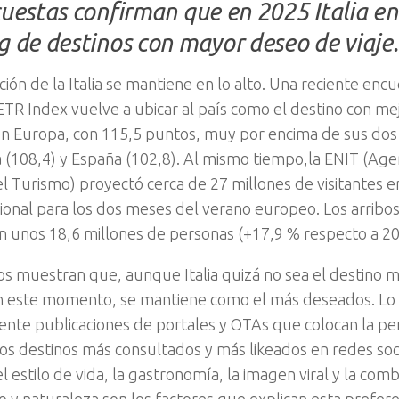
cuestas confirman que en 2025 Italia en
g de destinos con mayor deseo de viaje.
ión de la Italia se mantiene en lo alto. Una reciente encu
TR Index vuelve a ubicar al país como el destino con me
 en Europa, con 115,5 puntos, muy por encima de sus do
a (108,4) y España (102,8). Al mismo tiempo,la ENIT (Age
del Turismo) proyectó cerca de 27 millones de visitantes e
cional para los dos meses del verano europeo. Los arribos
on unos 18,6 millones de personas (+17,9 % respecto a 2
os muestran que, aunque Italia quizá no sea el destino m
 este momento, se mantiene como el más deseados. Lo
nte publicaciones de portales y OTAs que colocan la pe
los destinos más consultados y más likeados en redes socia
el estilo de vida, la gastronomía, la imagen viral y la com