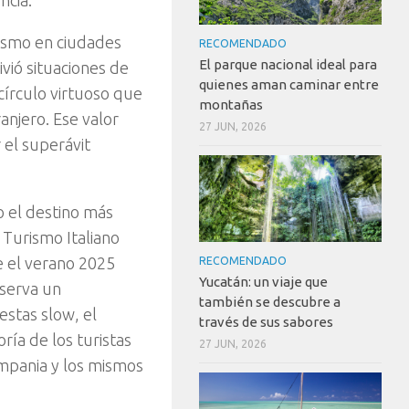
ncia.
rismo en ciudades
RECOMENDADO
El parque nacional ideal para
vió situaciones de
quienes aman caminar entre
 círculo virtuoso que
montañas
anjero. Ese valor
27 JUN, 2026
 el superávit
 el destino más
Turismo Italiano
e el verano 2025
RECOMENDADO
Yucatán: un viaje que
bserva un
también se descubre a
stas slow, el
través de sus sabores
ía de los turistas
27 JUN, 2026
ampania y los mismos