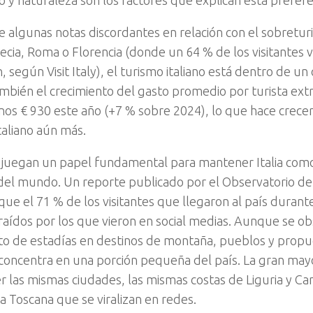
o y naturaleza son los factores que explican esta prefere
e algunas notas discordantes en relación con el sobretu
cia, Roma o Florencia (donde un 64 % de los visitantes vi
, según Visit Italy), el turismo italiano está dentro de un
ambién el crecimiento del gasto promedio por turista extr
nos € 930 este año (+7 % sobre 2024), lo que hace crecer
italiano aún más.
 juegan un papel fundamental para mantener Italia como
el mundo. Un reporte publicado por el Observatorio de 
que el 71 % de los visitantes que llegaron al país durant
raídos por los que vieron en social medias. Aunque se o
to de estadías en destinos de montaña, pueblos y propue
concentra en una porción pequeña del país. La gran mayor
er las mismas ciudades, las mismas costas de Liguria y C
la Toscana que se viralizan en redes.