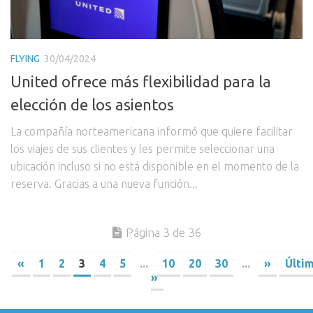
FLYING
30/04/2024
United ofrece más flexibilidad para la
elección de los asientos
La compañía norteamericana informó que quiere facilitar
los viajes de sus clientes y les permite seleccionar una
ubicación incluso si no está disponible en el momento de la
reserva. Gracias a una nueva función...
Página 3 de 36
«
1
2
3
4
5
...
10
20
30
...
»
Últi
»