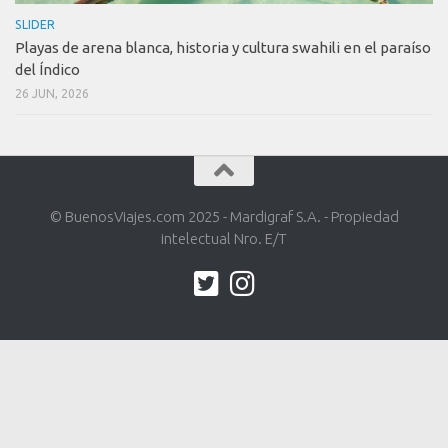
SLIDER
Playas de arena blanca, historia y cultura swahili en el paraíso
del Índico
26 JUN, 2026
© BuenosViajes.com 2025 - Mardigraf S.A. - Propiedad
intelectual Nro. E/T