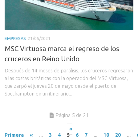
EMPRESAS
21/05/2021
MSC Virtuosa marca el regreso de los
cruceros en Reino Unido
Después de 14 meses de parálisis, los cruceros regresaron
a las costas británicas con la operación del MSC Virtuosa,
que zarpó el jueves 20 de mayo desde el puerto de
Southampton en un itinerario...
Página 5 de 21
«
Primera
«
...
3
4
5
6
7
...
10
20
...