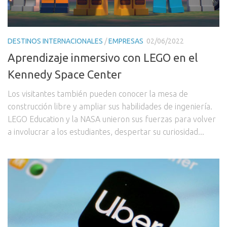
DESTINOS INTERNACIONALES
/
EMPRESAS
02/06/2022
Aprendizaje inmersivo con LEGO en el
Kennedy Space Center
Los visitantes también pueden conocer la mesa de
construcción libre y ampliar sus habilidades de ingeniería.
LEGO Education y la NASA unieron sus fuerzas para volver
a involucrar a los estudiantes, despertar su curiosidad...