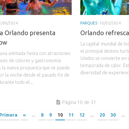
1/06/2024
PARQUES
16/05/2024
a Orlando presenta
Orlando refresc
ow
La capital mundial de l
el principal destino turí
una animada fiesta con atracciones
Unidos se convierte en u
luces de colores y gastronomía
temporada de calor. Est
es la nueva propuesta que se puede
diversidad de experienci
or la noche desde el pasado fin de
urante todo el...
Página 10 de 31
 Primera
«
...
8
9
10
11
12
...
20
30
...