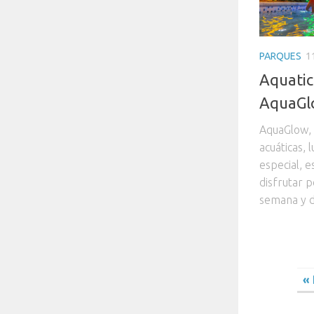
PARQUES
1
Aquatic
AquaGl
AquaGlow, 
acuáticas, 
especial, 
disfrutar p
semana y d
«