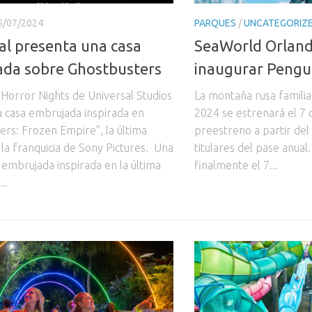
5/07/2024
PARQUES
/
UNCATEGORIZ
al presenta una casa
SeaWorld Orland
da sobre Ghostbusters
inaugurar Pengu
Horror Nights de Universal Studios
La montaña rusa famili
a casa embrujada inspirada en
2024 se estrenará el 7 d
ers: Frozen Empire”, la última
preestreno a partir del 
 la franquicia de Sony Pictures. Una
titulares del pase anua
 embrujada inspirada en la última
finalmente el 7...
..