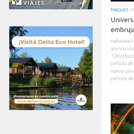
PARQUES
0
Univers
embruja
Halloween 
anuncia un
“Ghostbust
película de
nueva casa
película de.