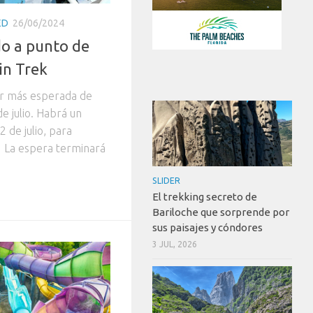
ED
26/06/2024
o a punto de
in Trek
ar más esperada de
e julio. Habrá un
2 de julio, para
l. La espera terminará
SLIDER
El trekking secreto de
Bariloche que sorprende por
sus paisajes y cóndores
3 JUL, 2026