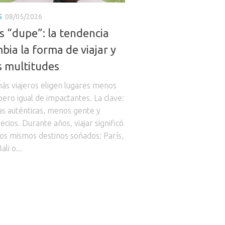
S
08/05/2026
s “dupe”: la tendencia
bia la forma de viajar y
as multitudes
ás viajeros eligen lugares menos
ero igual de impactantes. La clave:
as auténticas, menos gente y
cios. Durante años, viajar significó
los mismos destinos soñados: París,
ali o...