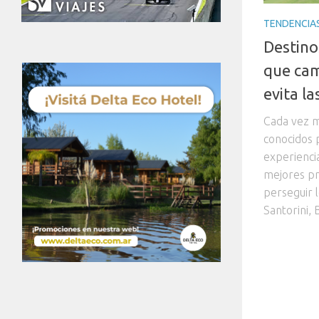
TENDENCIA
Destino
que cam
evita l
Cada vez m
conocidos p
experienci
mejores pre
perseguir 
Santorini, B