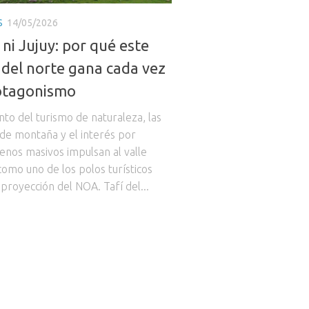
S
14/05/2026
 ni Jujuy: por qué este
 del norte gana cada vez
otagonismo
nto del turismo de naturaleza, las
de montaña y el interés por
enos masivos impulsan al valle
omo uno de los polos turísticos
proyección del NOA. Tafí del...