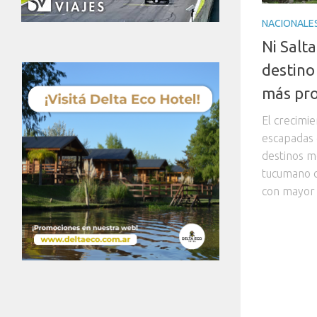
NACIONALE
Ni Salta
destino
más pr
El crecimie
escapadas 
destinos m
tucumano c
con mayor 