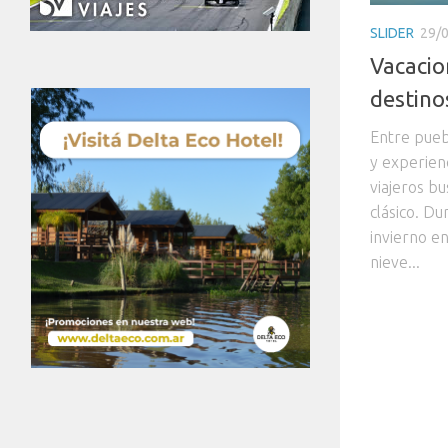
SLIDER
29/
Vacacio
destino
Entre pueb
y experien
viajeros bu
clásico. Du
invierno en
nieve...