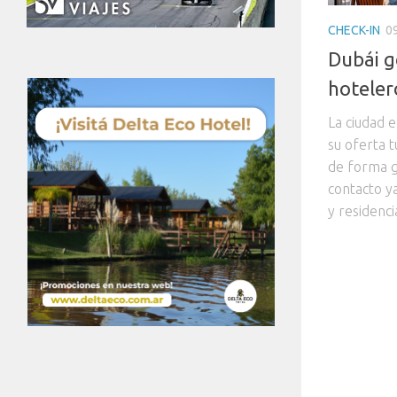
CHECK-IN
0
Dubái g
hoteler
La ciudad e
su oferta 
de forma g
contacto y
y residencia