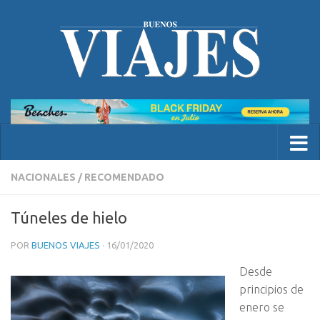
NACIONALES
/
RECOMENDADO
Túneles de hielo
POR
BUENOS VIAJES
·
16/01/2020
Desde
principios de
enero se