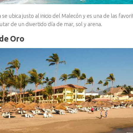
 se ubica justo al inicio del Malecón y es una de las favori
utar de un divertido día de mar, sol y arena.
 de Oro