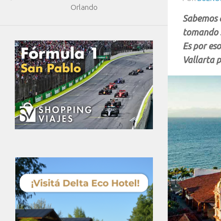
Orlando
Sabemos q
tomando so
Es por es
Vallarta 