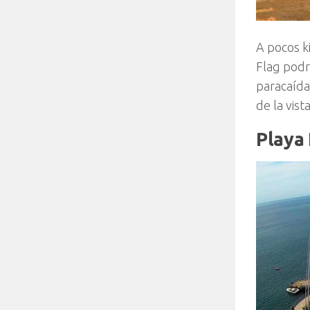
A pocos k
Flag podrá
paracaídas
de la vista
Playa