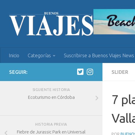
Inicio
Categorías
Suscribirse a Buenos Viajes News
SEGUIR:
SLIDER
SIGUIENTE HISTORIA
7 pl
Ecoturismo en Córdoba
Vall
HISTORIA PREVIA
Fiebre de Jurassic Park en Universal
POR
BUENOS