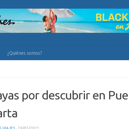
¿Quiénes somos?
ayas por descubrir en Pue
arta
 VIAJES
·
29/05/2021