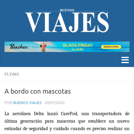
FLYING
A bordo con mascotas
POR
BUENOS VIAJES
·
29/01/2020
La aerol
í
nea Delta lanz
ó
CarePod, una transportadora de
ú
ltima generaci
ó
n para mascotas que establece un nuevo
est
á
ndar de seguridad y cuidado cuando es preciso realizar un