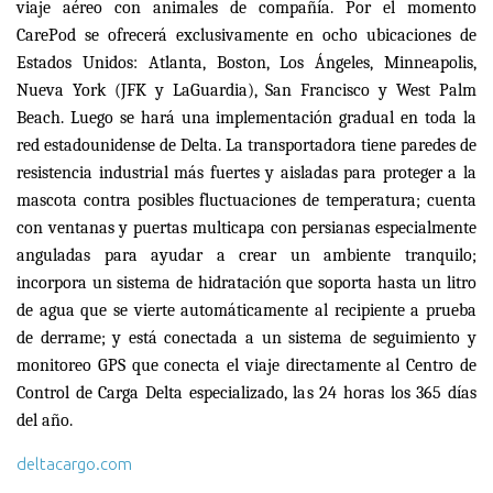
viaje a
é
reo con animales de compa
ñí
a. Por el momento
CarePod se ofrecer
á
exclusivamente en ocho ubicaciones de
Estados Unidos: Atlanta, Boston, Los
Á
ngeles, Minneapolis,
Nueva York (JFK y LaGuardia), San Francisco y West Palm
Beach. Luego se har
á
una implementaci
ó
n gradual en toda la
red estadounidense de Delta. La transportadora tiene paredes de
resistencia industrial m
á
s fuertes y aisladas para proteger a la
mascota contra posibles fluctuaciones de temperatura; cuenta
con ventanas y puertas multicapa con persianas especialmente
anguladas para ayudar a crear un ambiente tranquilo;
incorpora un sistema de hidrataci
ó
n que soporta hasta un litro
de agua que se vierte autom
á
ticamente al recipiente a prueba
de derrame; y est
á
conectada a un sistema de seguimiento y
monitoreo GPS que conecta el viaje directamente al Centro de
Control de Carga Delta especializado, las 24 horas los 365 d
í
as
del a
ñ
o.
deltacargo.com