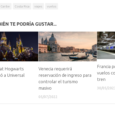
Caribe
Costa Rica
viajes
vuelos
IÉN TE PODRÍA GUSTAR...
Francia 
 at Hogwarts
Venecia requerirá
vuelos cor
gó a Universal
reservación de ingreso para
tren
controlar el turismo
masivo
30/05/202
05/07/2022