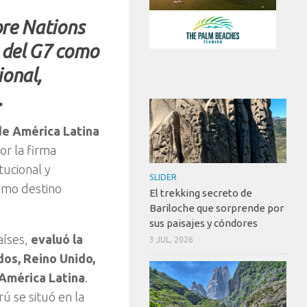
ore Nations
 del G7 como
ional,
.
de América Latina
or la firma
tucional y
SLIDER
omo destino
El trekking secreto de
Bariloche que sorprende por
sus paisajes y cóndores
aíses,
evaluó la
3 JUL, 2026
os, Reino Unido,
 América Latina
.
ú se situó en la