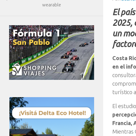
wearable
El paí
2025, 
un mod
factor
Costa Ri
en el in
consultora
compromis
turístico 
El estudi
percepci
Francia, 
Mientras 