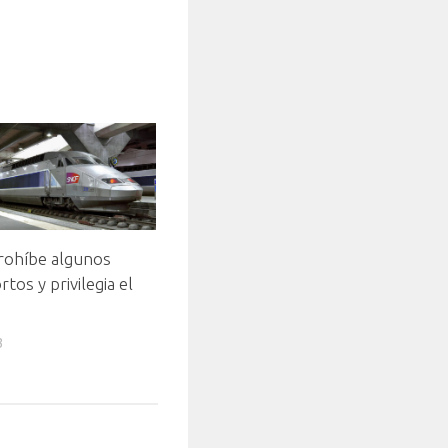
prohíbe algunos
tos y privilegia el
3