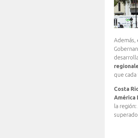
Además, e
Gobernanz
desarroll
regionale
que cada 
Costa Ric
América 
la región:
superado 