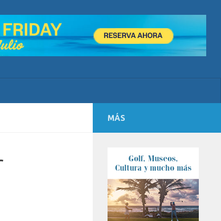
MÁS
r