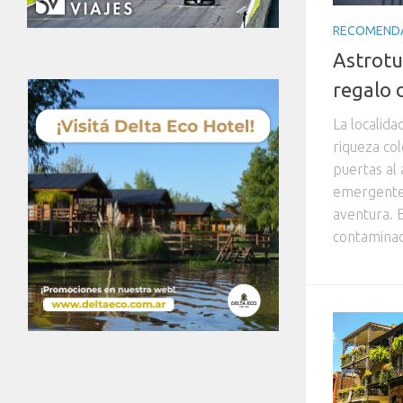
RECOMEND
Astrotu
regalo 
La localid
riqueza col
puertas al
emergente 
aventura. B
contaminaci