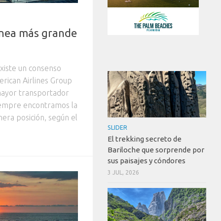
línea más grande
existe un consenso
rican Airlines Group
 mayor transportador
iempre encontramos la
ra posición, según el
SLIDER
El trekking secreto de
Bariloche que sorprende por
sus paisajes y cóndores
3 JUL, 2026