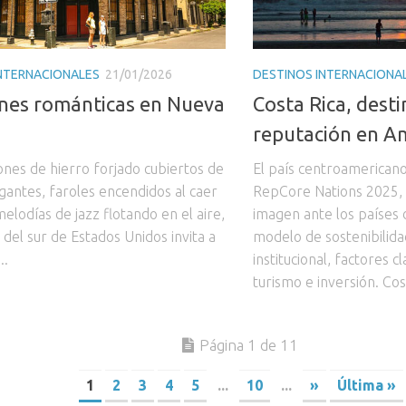
INTERNACIONALES
21/01/2026
DESTINOS INTERNACIONA
nes románticas en Nueva
Costa Rica, dest
reputación en Am
ones de hierro forjado cubiertos de
El país centroamericano 
gantes, faroles encendidos al caer
RepCore Nations 2025, 
melodías de jazz flotando en el aire,
imagen ante los países
 del sur de Estados Unidos invita a
modelo de sostenibilida
..
institucional, factores c
turismo e inversión. Cost
Página 1 de 11
1
2
3
4
5
...
10
...
»
Última »