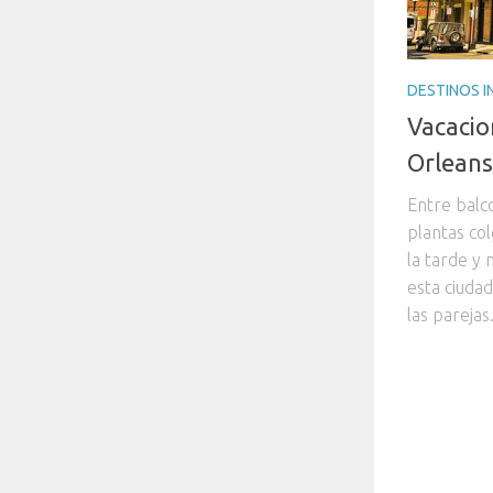
DESTINOS 
Vacacio
Orleans
Entre balc
plantas col
la tarde y 
esta ciudad
las parejas.