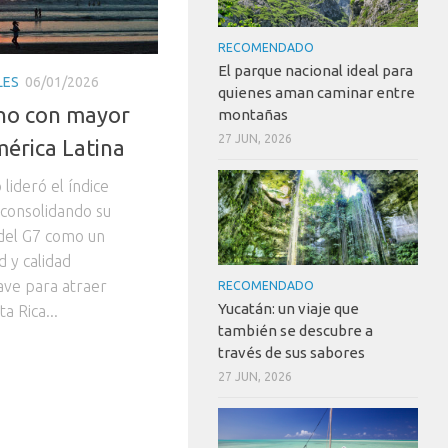
RECOMENDADO
El parque nacional ideal para
LES
06/01/2026
quienes aman caminar entre
ino con mayor
montañas
27 JUN, 2026
érica Latina
lideró el índice
consolidando su
 del G7 como un
d y calidad
lave para atraer
RECOMENDADO
Yucatán: un viaje que
a Rica...
también se descubre a
través de sus sabores
27 JUN, 2026