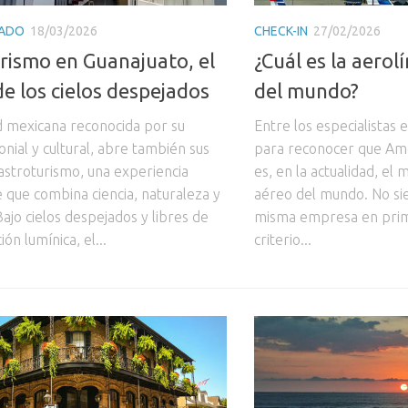
ADO
18/03/2026
CHECK-IN
27/02/2026
rismo en Guanajuato, el
¿Cuál es la aero
de los cielos despejados
del mundo?
ad mexicana reconocida por su
Entre los especialistas 
onial y cultural, abre también sus
para reconocer que Ame
 astroturismo, una experiencia
es, en la actualidad, el
que combina ciencia, naturaleza y
aéreo del mundo. No s
ajo cielos despejados y libres de
misma empresa en prime
ón lumínica, el...
criterio...