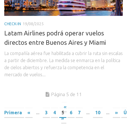
CHECK-IN
19/08/2025
Latam Airlines podrá operar vuelos
directos entre Buenos Aires y Miami
La compañía aérea fue habilitada a cubrir la ruta sin escalas
a partir de diciembre. La medida se enmarca en la política
de cielos abiertos y refuerza la competencia en el
mercado de vuelos...
Página 5 de 11
«
Primera
«
...
3
4
5
6
7
...
10
...
»
Ú
»