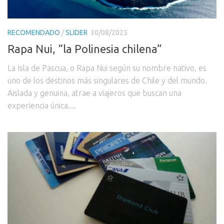
RECOMENDADO
/
SLIDER
30/08/2025
Rapa Nui, “la Polinesia chilena”
La Isla de Pascua, o Rapa Nui según su nombre nativo, es
uno de los destinos más singulares de Chile y del mundo.
Aislada y genuina, atrae a viajeros que buscan una
experiencia única....