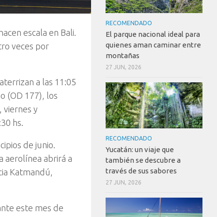
RECOMENDADO
hacen escala en Bali.
El parque nacional ideal para
quienes aman caminar entre
tro veces por
montañas
27 JUN, 2026
terrizan a las 11:05
io (OD 177), los
 viernes y
:30 hs.
RECOMENDADO
cipios de junio.
Yucatán: un viaje que
a aerolínea abrirá a
también se descubre a
través de sus sabores
acia Katmandú,
27 JUN, 2026
rante este mes de