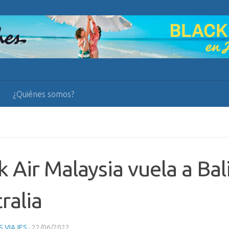
¿Quiénes somos?
k Air Malaysia vuela a Bali
ralia
 VIAJES
·
22/06/2022