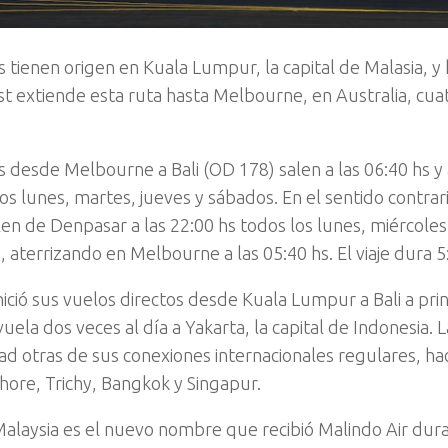
 tienen origen en Kuala Lumpur, la capital de Malasia, y 
st extiende esta ruta hasta Melbourne, en Australia, cua
s desde Melbourne a Bali (OD 178) salen a las 06:40 hs y a
os lunes, martes, jueves y sábados. En el sentido contrar
len de Denpasar a las 22:00 hs todos los lunes, miércoles,
 aterrizando en Melbourne a las 05:40 hs. El viaje dura 5
inició sus vuelos directos desde Kuala Lumpur a Bali a prin
ela dos veces al día a Yakarta, la capital de Indonesia. L
ad otras de sus conexiones internacionales regulares, h
hore, Trichy, Bangkok y Singapur.
 Malaysia es el nuevo nombre que recibió Malindo Air du