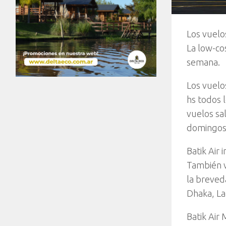
Los vuelos
La low-co
semana.
Los vuelo
hs todos l
vuelos sa
domingos,
Batik Air 
También vu
la breved
Dhaka, La
Batik Air