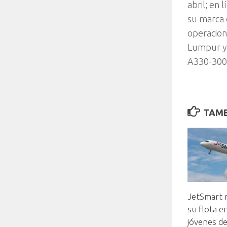
abril; en
su marca 
operacion
Lumpur y 
A330-300
TAMB
JetSmart 
su flota e
jóvenes d