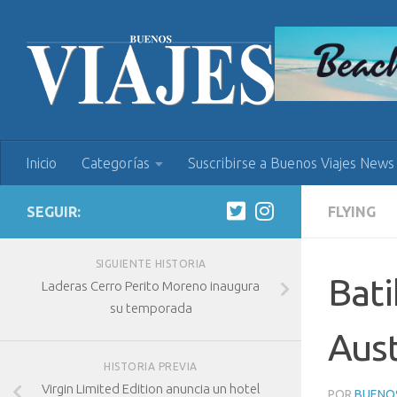
Inicio
Categorías
Suscribirse a Buenos Viajes News
SEGUIR:
FLYING
SIGUIENTE HISTORIA
Bati
Laderas Cerro Perito Moreno inaugura
su temporada
Aust
HISTORIA PREVIA
Virgin Limited Edition anuncia un hotel
POR
BUENOS