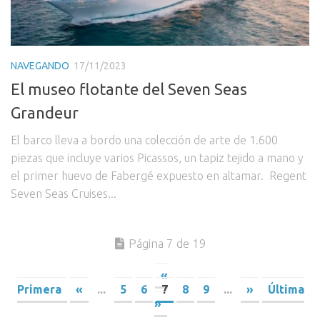
NAVEGANDO
17/11/2023
El museo flotante del Seven Seas
Grandeur
El barco lleva a bordo una colección de arte de 1.600
piezas que incluye varios Picassos, un tapiz tejido a mano y
el primer huevo de Fabergé expuesto en altamar. Regent
Seven Seas Cruises...
Página 7 de 19
«
Primera
«
...
5
6
7
8
9
...
»
Última
»