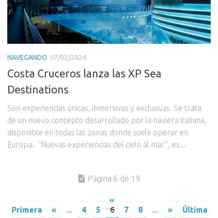
NAVEGANDO
07/02/2024
Costa Cruceros lanza las XP Sea
Destinations
Son experiencias únicas, inmersivas y exclusivas. Se trata
de un nuevo concepto desarrollado por la naviera italiana,
disponible en todas las zonas donde suele operar en
Europa. “Nuevas experiencias del cielo al mar”, es...
Página 6 de 19
«
Primera
«
...
4
5
6
7
8
...
»
Última