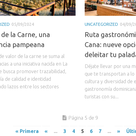
IZED
05/09/2024
UNCATEGORIZED
04/09/2
 de la Carne, una
Ruta gastronómi
encia pampeana
Cana: nueve opc
deleitar tu palad
de valor de la carne se suma al
cias a una iniciativa nacida en La
Déjate llevar por una m
 busca promover trazabilidad,
que te transportan a lo 
a de calidad e identidad
cultura y diversidad de 
ndo lazos entre los sectores
gastronomía dominicana
turistas con su...
Página 5 de 9
« Primera
«
...
3
4
5
6
7
...
»
Últ