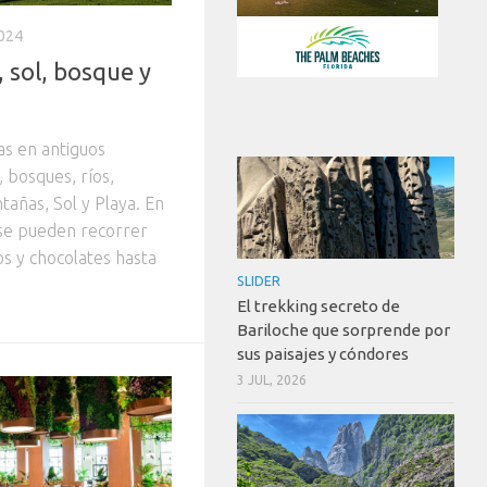
024
 sol, bosque y
s en antiguos
 bosques, ríos,
tañas, Sol y Playa. En
o se pueden recorrer
os y chocolates hasta
SLIDER
El trekking secreto de
Bariloche que sorprende por
sus paisajes y cóndores
3 JUL, 2026