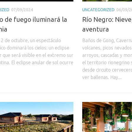
IZED
07/09/2024
UNCATEGORIZED
06/09/2
lo de fuego iluminará la
Río Negro: Nieve,
nia
aventura
 2 de octubre, un espectáculo
Baños de Gong, Caverna
nico dominará los cielos: un eclipse
volcanes, picos nevados,
r que será visible en el extremo sur
arroyos, cascadas y mon
tina. El eclipse anular de sol ocurre
el territorio rionegrin
desde circuito cervecer
ver ballenas. Hay...