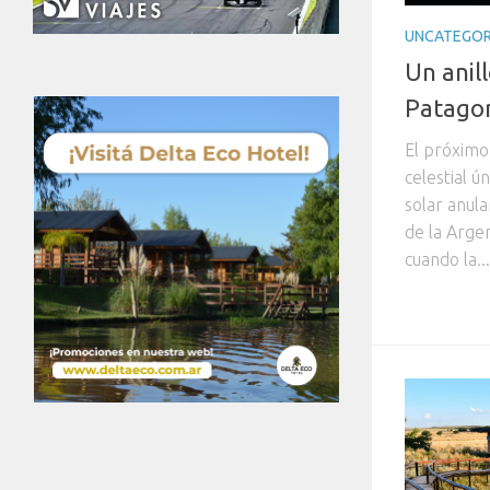
UNCATEGOR
Un anil
Patago
El próximo
celestial ú
solar anula
de la Argen
cuando la...