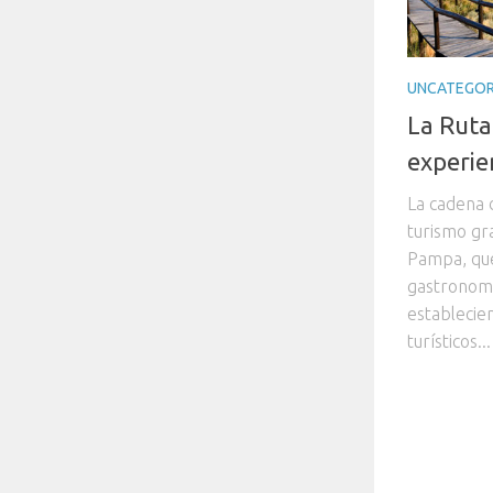
UNCATEGOR
La Ruta
experi
La cadena 
turismo gra
Pampa, que
gastronomí
establecie
turísticos...