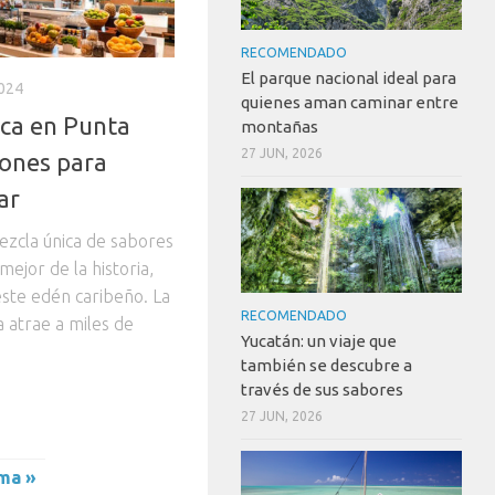
RECOMENDADO
El parque nacional ideal para
024
quienes aman caminar entre
ca en Punta
montañas
27 JUN, 2026
iones para
ar
ezcla única de sabores
mejor de la historia,
este edén caribeño. La
RECOMENDADO
 atrae a miles de
Yucatán: un viaje que
también se descubre a
través de sus sabores
27 JUN, 2026
ima »