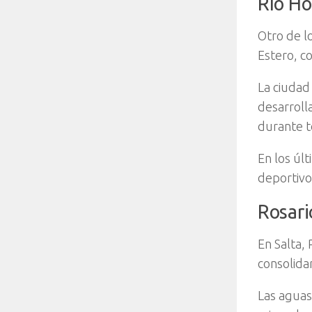
Río Ho
Otro de l
Estero, c
La ciudad
desarroll
durante t
En los últ
deportivo
Rosari
En Salta,
consolida
Las aguas