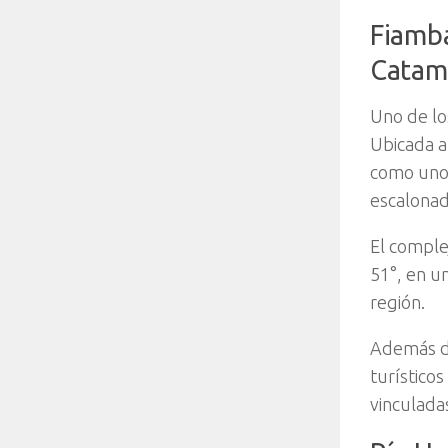
Fiamba
Catam
Uno de lo
Ubicada a 
como uno 
escalonad
El complej
51°, en un
región.
Además de
turísticos
vinculada