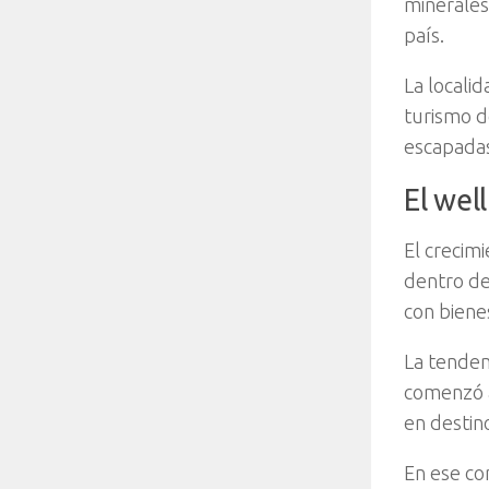
minerales
país.
La locali
turismo d
escapadas
El wel
El crecim
dentro de 
con biene
La tenden
comenzó a
en destin
En ese co