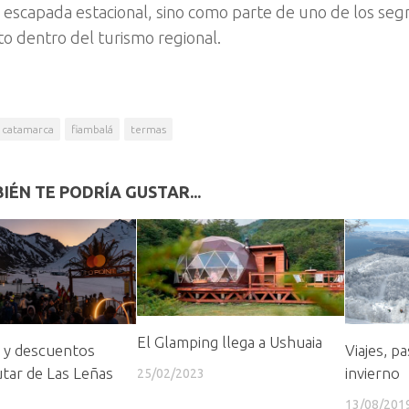
escapada estacional, sino como parte de uno de los se
to dentro del turismo regional.
catamarca
fiambalá
termas
IÉN TE PODRÍA GUSTAR...
El Glamping llega a Ushuaia
s y descuentos
Viajes, p
utar de Las Leñas
invierno
25/02/2023
13/08/201