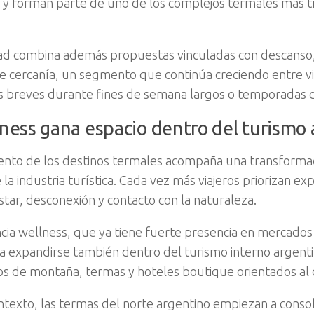
 y forman parte de uno de los complejos termales más tr
dad combina además propuestas vinculadas con descanso,
e cercanía, un segmento que continúa creciendo entre vi
 breves durante fines de semana largos o temporadas d
lness gana espacio dentro del turismo
iento de los destinos termales acompaña una transforma
la industria turística. Cada vez más viajeros priorizan ex
star, desconexión y contacto con la naturaleza.
cia wellness, que ya tiene fuerte presencia en mercados 
 expandirse también dentro del turismo interno argent
os de montaña, termas y hoteles boutique orientados al
ntexto, las termas del norte argentino empiezan a consol