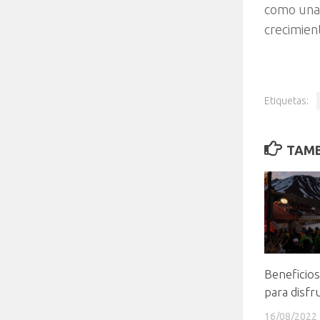
como una 
crecimien
Etiquetas:
TAMB
Beneficio
para disfr
16/08/2022