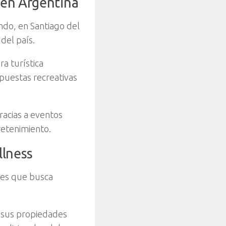
 en Argentina
ndo, en Santiago del
del país.
a turística
opuestas recreativas
gracias a eventos
retenimiento.
llness
ades que busca
r sus propiedades