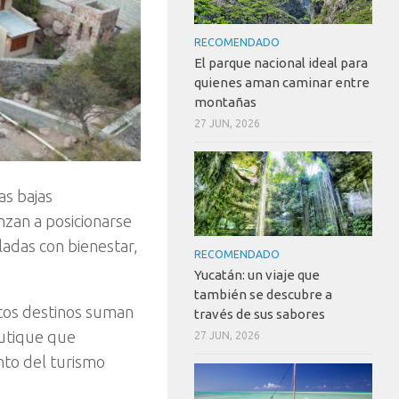
RECOMENDADO
El parque nacional ideal para
quienes aman caminar entre
montañas
27 JUN, 2026
as bajas
nzan a posicionarse
adas con bienestar,
RECOMENDADO
Yucatán: un viaje que
también se descubre a
stos destinos suman
través de sus sabores
outique que
27 JUN, 2026
nto del turismo