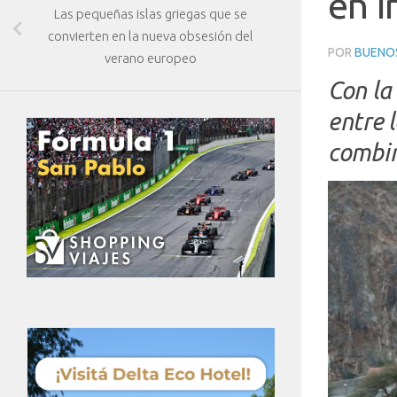
en i
Las pequeñas islas griegas que se
convierten en la nueva obsesión del
POR
BUENOS
verano europeo
Con la 
entre 
combin