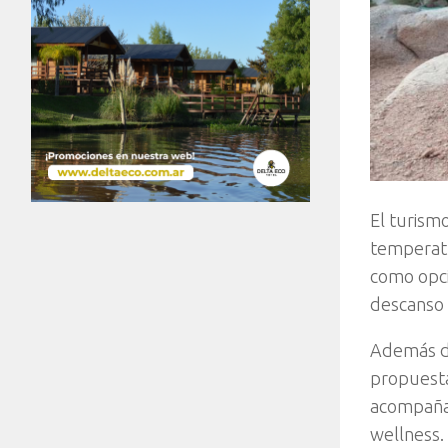
El turism
temperatu
como opci
descanso 
Además de
propuesta
acompañan
wellness.