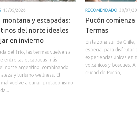
S
13/05/2026
RECOMENDADO
30/07/2
 montaña y escapadas:
Pucón comienza 
tinos del norte ideales
Termas
jar en invierno
En la zona sur de Chile,
especial para disfrutar 
ada del frío, las termas vuelven a
experiencias únicas en 
se entre las escapadas más
volcánicos y bosques. A 
el norte argentino, combinando
ciudad de Pucón,...
raleza y turismo wellness. El
rmal vuelve a ganar protagonismo
da...