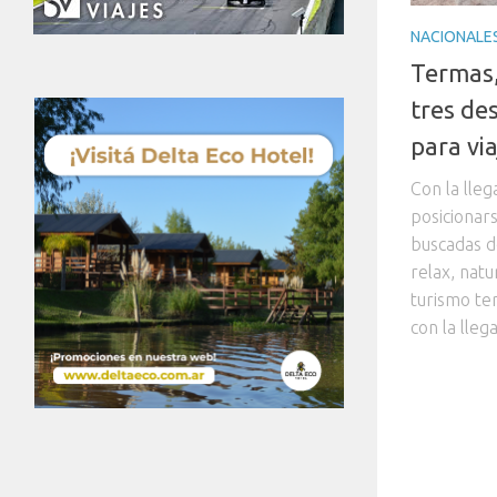
NACIONALE
Termas,
tres des
para via
Con la lleg
posicionar
buscadas d
relax, natu
turismo te
con la llega