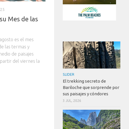
025
su Mes de las
 agosto es el mes
de las termas y
medio de paisajes
partir del viernes la
SLIDER
El trekking secreto de
Bariloche que sorprende por
sus paisajes y cóndores
3 JUL, 2026