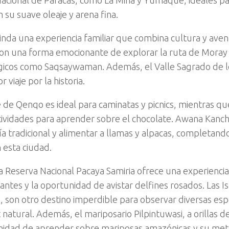
n su suave oleaje y arena fina.
inda una experiencia familiar que combina cultura y aven
 son una forma emocionante de explorar la ruta de Moray y
icos como Saqsaywaman. Además, el Valle Sagrado de lo
 viaje por la historia.
 de Qenqo es ideal para caminatas y picnics, mientras 
tividades para aprender sobre el chocolate. Awana Kanc
ría tradicional y alimentar a llamas y alpacas, completand
 esta ciudad.
a Reserva Nacional Pacaya Samiria ofrece una experiencia 
antes y la oportunidad de avistar delfines rosados. Las I
s, son otro destino imperdible para observar diversas es
 natural. Además, el mariposario Pilpintuwasi, a orillas d
nidad de aprender sobre mariposas amazónicas y su meta