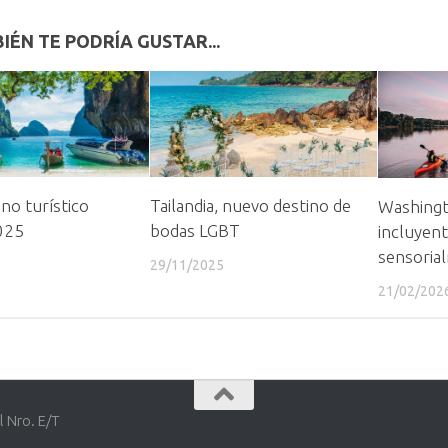
IÉN TE PODRÍA GUSTAR...
ino turístico
Tailandia, nuevo destino de
Washingt
2025
bodas LGBT
incluyent
sensoria
29/11/2025
21/02/202
l Nro. E/T