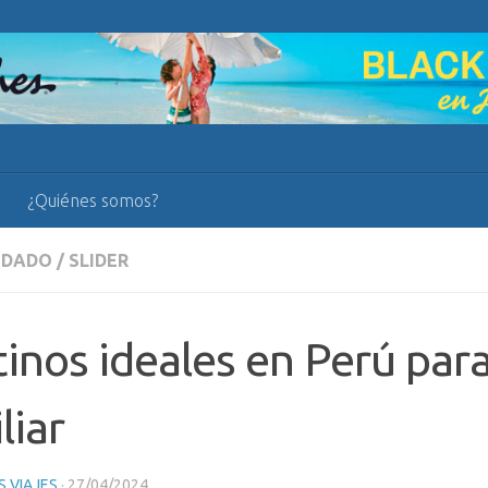
¿Quiénes somos?
NDADO
/
SLIDER
inos ideales en Perú para
liar
 VIAJES
·
27/04/2024