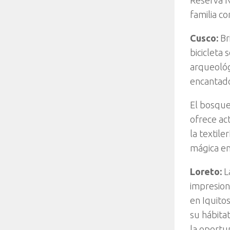
familia co
Cusco:
Br
bicicleta
arqueológ
encantador
El bosque
ofrece ac
la textile
mágica en
Loreto:
L
impresion
en Iquito
su hábitat
la oportu