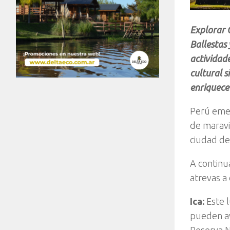
Explorar C
Ballestas
actividad
cultural s
enriquece
Perú emer
de maravi
ciudad de 
A continu
atrevas 
Ica:
Este l
pueden av
Reserva N