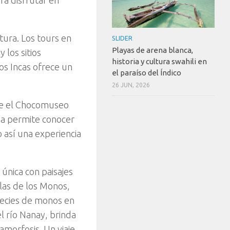
tura. Los tours en
SLIDER
Playas de arena blanca,
 los sitios
historia y cultura swahili en
s Incas ofrece un
el paraíso del Índico
26 JUN, 2026
que el Chocomuseo
ha permite conocer
o así una experiencia
única con paisajes
slas de los Monos,
pecies de monos en
el río Nanay, brinda
morfosis. Un viaje