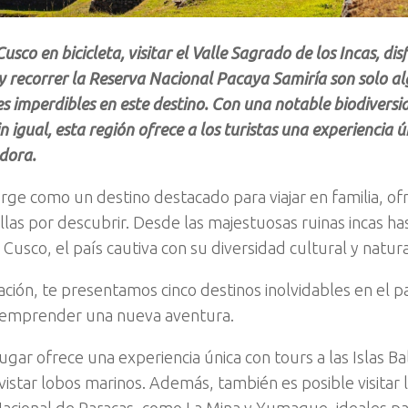
usco en bicicleta, visitar el Valle Sagrado de los Incas, disf
 y recorrer la Reserva Nacional Pacaya Samiría son solo al
es imperdibles en este destino. Con una notable biodiversi
in igual, esta región ofrece a los turistas una experiencia ú
dora.
ge como un destino destacado para viajar en familia, of
llas por descubrir. Desde las majestuosas ruinas incas h
Cusco, el país cautiva con su diversidad cultural y natura
ación, te presentamos cinco destinos inolvidables en el pa
a emprender una nueva aventura.
ugar ofrece una experiencia única con tours a las Islas B
istar lobos marinos. Además, también es posible visitar l
acional de Paracas, como La Mina y Yumaque, ideales par