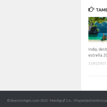
TAMB
India, dest
estrella 
22/02/2025
© BuenosViajes.com 2025 - Mardigraf S.A. - Propiedad intelectua