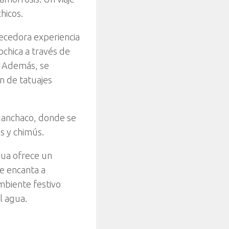
hicos.
ecedora experiencia
chica a través de
. Además, se
n de tatuajes
Huanchaco, donde se
s y chimús.
gua ofrece un
e encanta a
mbiente festivo
el agua.