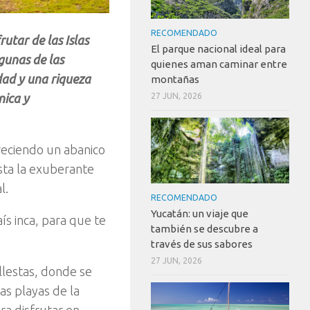
RECOMENDADO
rutar de las Islas
El parque nacional ideal para
gunas de las
quienes aman caminar entre
dad y una riqueza
montañas
nica y
27 JUN, 2026
reciendo un abanico
asta la exuberante
l.
RECOMENDADO
Yucatán: un viaje que
ís inca, para que te
también se descubre a
través de sus sabores
27 JUN, 2026
allestas, donde se
as playas de la
a disfrutar en