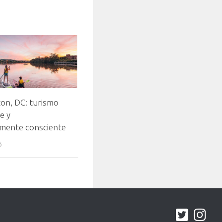
on, DC: turismo
e y
lmente consciente
6