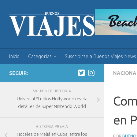
Inicio
Categorías
Suscribirse a Buenos Viajes News
SEGUIR:
NACIONA
SIGUIENTE HISTORIA
Comi
Universal Studios Hollywood revela
detalles de Super Nintendo World
en 
HISTORIA PREVIA
Hoteles de Meliá en Cuba, entre los
POR
BUENOS