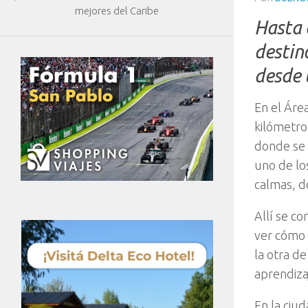
mejores del Caribe
Hasta 
destin
desde 
En el Área
kilómetro
donde se 
uno de lo
calmas, d
Allí se c
ver cómo 
la otra de
aprendiza
En la ciu