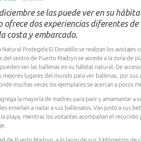
diciembre se las puede ver en su hábitat
o ofrece dos experiencias diferentes de 
la costa y embarcado.
 Natural Protegida El Doradillo se realizan los avistajes c
s del centro de Puerto Madryn se accede a la zona de pl
pueden ver las ballenas en su hábitat natural. De acceso l
s mejores lugares del mundo para ver ballenas, por sus
onde muchas veces los ejemplares se acercan a pocos me
ongrega la mayoría de madres para parir y amamantar a s
les enseñan a nadar a sus ballenatos. Van junto a sus b
 la playa, mientras los visitantes acompañan el recorrido 
je.
dad de Puerto Madryn, a lo largo de sus 3 kilómetros de 