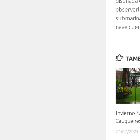
diseñada 
observarl
submarina
nave cuen
TAMB
Invierno 
Cauquene
24/07/2023