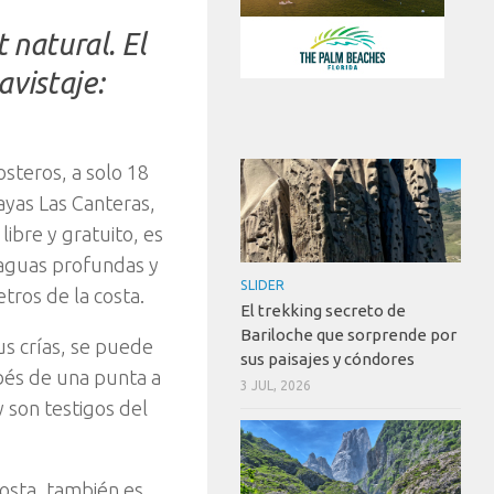
 natural. El
avistaje:
osteros, a solo 18
ayas Las Canteras,
ibre y gratuito, es
 aguas profundas y
SLIDER
tros de la costa.
El trekking secreto de
Bariloche que sorprende por
us crías, se puede
sus paisajes y cóndores
ebés de una punta a
3 JUL, 2026
y son testigos del
costa, también es