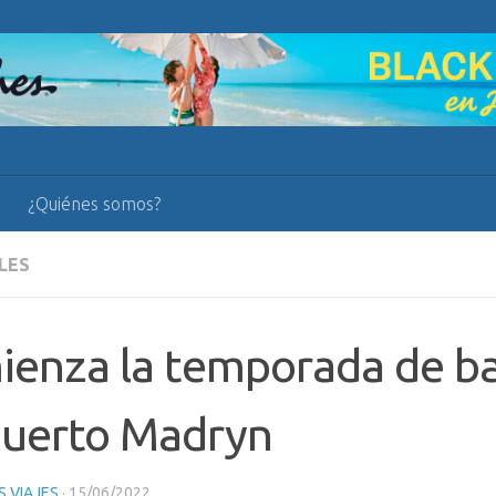
¿Quiénes somos?
LES
enza la temporada de ba
Puerto Madryn
 VIAJES
·
15/06/2022