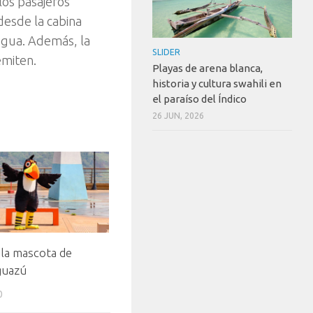
los pasajeros
desde la cabina
 agua. Además, la
SLIDER
emiten.
Playas de arena blanca,
historia y cultura swahili en
el paraíso del Índico
26 JUN, 2026
 la mascota de
guazú
0