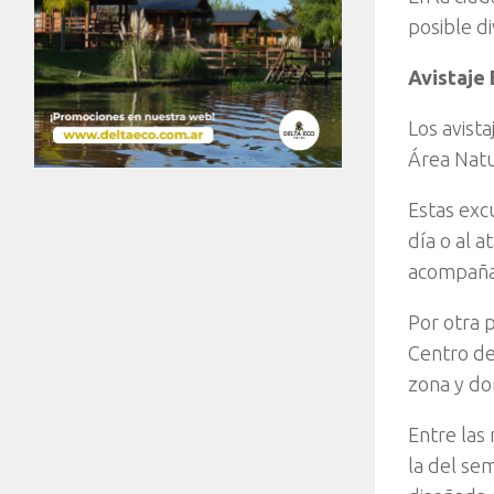
posible di
Avistaje
Los avist
Área Natu
Estas exc
día o al 
acompaña
Por otra p
Centro de
zona y do
Entre las
la del se