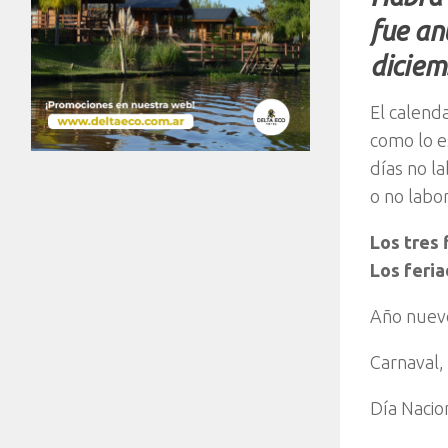
fue an
diciem
El calend
como lo e
días no l
o no labor
Los tres 
Los feria
Año nuevo
Carnaval,
Día Nacio