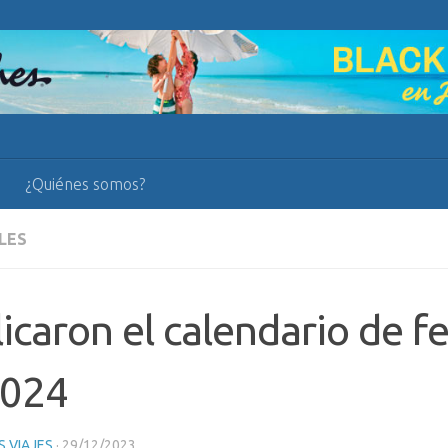
¿Quiénes somos?
LES
icaron el calendario de f
2024
 VIAJES
·
29/12/2023