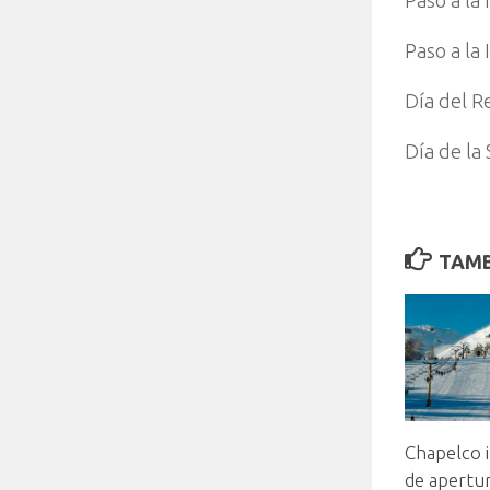
Paso a la
Paso a la
Día del R
Día de la
TAMB
Chapelco i
de apertu