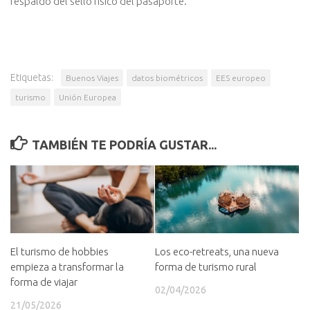
respaldo del sello físico del pasaporte.
Etiquetas:
Buenos Viajes
datos biométricos
EES europeo
turismo
Unión Europea
TAMBIÉN TE PODRÍA GUSTAR...
El turismo de hobbies
Los eco-retreats, una nueva
empieza a transformar la
forma de turismo rural
forma de viajar
02/04/2026
21/05/2026