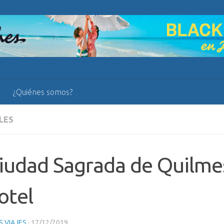
¿Quiénes somos?
LES
iudad Sagrada de Quilme
otel
 VIAJES
·
17/12/2019