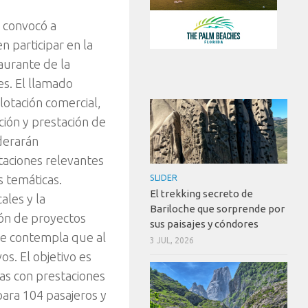
 convocó a
n participar en la
aurante de la
s. El llamado
plotación comercial,
ción y prestación de
iderarán
taciones relevantes
s temáticas.
SLIDER
El trekking secreto de
ales y la
Bariloche que sorprende por
ción de proyectos
sus paisajes y cóndores
 se contempla que al
3 JUL, 2026
s. El objetivo es
las con prestaciones
para 104 pasajeros y