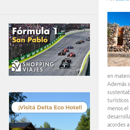
en materi
Además se
sustentabi
turístico
menos el 
desarroll
acordes a