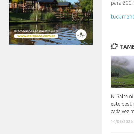
para 200-
tucumant
TAMB
Ni Salta ni
este desti
cada vez 
14/05/2026