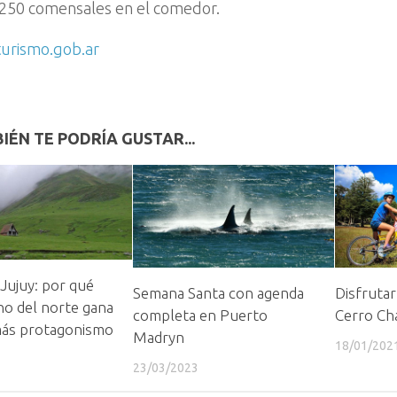
250 comensales en el comedor.
urismo.gob.ar
IÉN TE PODRÍA GUSTAR...
 Jujuy: por qué
Semana Santa con agenda
Disfrutar
no del norte gana
completa en Puerto
Cerro Ch
más protagonismo
Madryn
18/01/202
23/03/2023