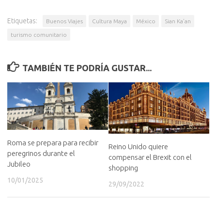
Etiquetas:
Buenos Viajes
Cultura Maya
México
Sian Ka’an
turismo comunitario
TAMBIÉN TE PODRÍA GUSTAR...
Roma se prepara para recibir
Reino Unido quiere
peregrinos durante el
compensar el Brexit con el
Jubileo
shopping
10/01/2025
29/09/2022