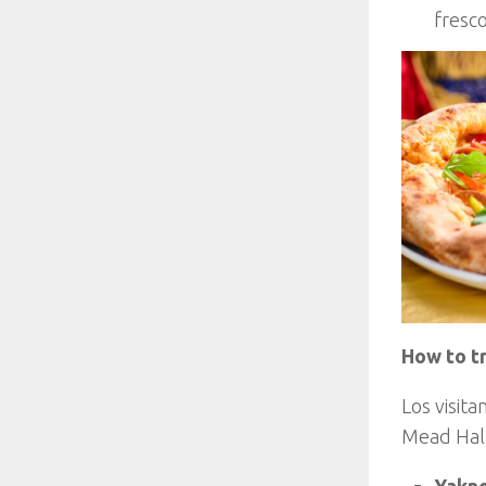
fresco
How to tr
Los visit
Mead Hall
Yakno