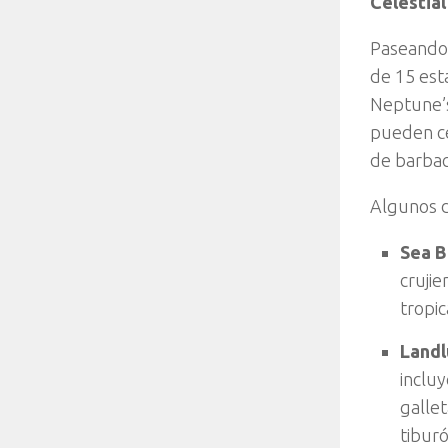
Celestial
Paseando 
de 15 est
Neptune’s
pueden ce
de barba
Algunos d
Sea B
crujie
tropic
Landl
inclu
galle
tiburó