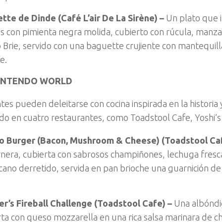
tte de Dinde (Café L’air De La Sirène) –
Un plato que 
as con pimienta negra molida, cubierto con rúcula, manza
 Brie, servido con una baguette crujiente con mantequil
e.
NINTENDO WORLD
ntes pueden deleitarse con cocina inspirada en la historia 
o en cuatro restaurantes, como Toadstool Cafe, Yoshi’s 
o Burger (Bacon, Mushroom & Cheese) (Toadstool Caf
rnera, cubierta con sabrosos champiñones, lechuga fres
ano derretido, servida en pan brioche una guarnición de 
r’s Fireball Challenge (Toadstool Cafe) –
Una albóndi
rta con queso mozzarella en una rica salsa marinara de c