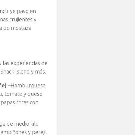
incluye pavo en
nas crujientes y
la de mostaza
y las experiencias de
Snack Island y más.
e) –
Hamburguesa
ca, tomate y queso
papas fritas con
ga de medio kilo
hampiñones y perejil