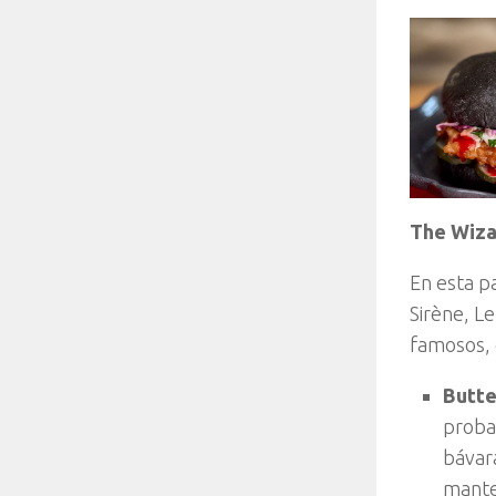
The Wiza
En esta p
Sirène, Le
famosos,
Butte
proba
bávar
mante