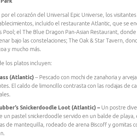
 Park
por el corazón del Universal Epic Universe, los visitant
ablecimientos, incluido el restaurante Atlantic, que se e
 Pool; el The Blue Dragon Pan-Asian Restaurant, donde l
nar bajo las constelaciones; The Oak & Star Tavern, don
coa y mucho más.
e los platos incluyen:
ass (Atlantic)
– Pescado con mochi de zanahoria y arveja
ntes. El caldo de limoncillo contrasta con las rodajas de 
ales.
ubber’s Snickerdoodle Loot (Atlantic) –
Un postre dive
ye un pastel snickerdoodle servido en un balde de playa,
tas de mantequilla, rodeado de arena Biscoff y gomitas 
n.