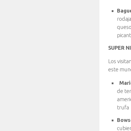
Bague
rodaj
queso
picant
SUPER 
Los visita
este mund
Mari
de te
americ
trufa
Bowse
cubie