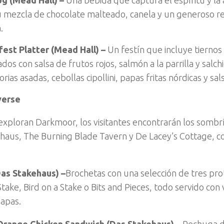
u mezcla de chocolate malteado, canela y un generoso 
.
est Platter (Mead Hall) –
Un festín que incluye tiernos
dos con salsa de frutos rojos, salmón a la parrilla y salch
rias asadas, cebollas cipollini, papas fritas nórdicas y s
verse
exploran Darkmoor, los visitantes encontrarán los sombr
haus, The Burning Blade Tavern y De Lacey’s Cottage, c
Das Stakehaus) –
Brochetas con una selección de tres pro
Stake, Bird on a Stake o Bits and Pieces, todo servido con
apas.
Orange Chicken Sandwich (Das Stakehaus) –
Pechuga d