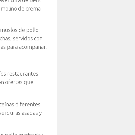
remolino de crema
 muslos de pollo
ichas, servidos con
alsas para acompañar.
íos restaurantes
on ofertas que
teínas diferentes:
 verduras asadas y
e pollo marinada y