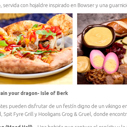
, servida con hojaldre inspirado en Bowser y una guarnici
ain your dragon- Isle of Berk
antes pueden disfrutar de un festín digno de un vikingo 
, Spit Fyre Grill y Hooligans Grog & Gruel, donde encontr
g (Mead Hall) –
Una bebida que captura el espíritu y la