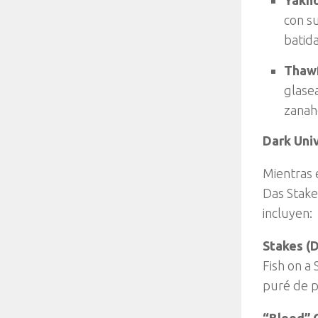
con s
batida
Thawf
glasea
zanaho
Dark Uni
Mientras 
Das Stake
incluyen:
Stakes (
Fish on a 
puré de p
“Blood” 