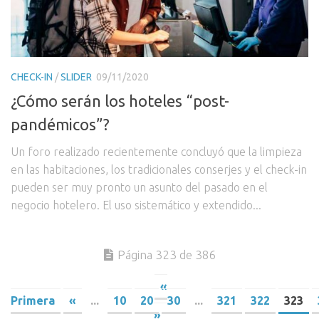
CHECK-IN
/
SLIDER
09/11/2020
¿Cómo serán los hoteles “post-
pandémicos”?
Un foro realizado recientemente concluyó que la limpieza
en las habitaciones, los tradicionales conserjes y el check-in
pueden ser muy pronto un asunto del pasado en el
negocio hotelero. El uso sistemático y extendido...
Página 323 de 386
«
Primera
«
...
10
20
30
...
321
322
323
»