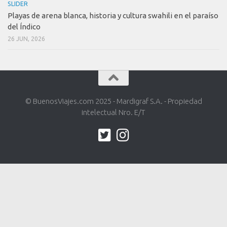
SLIDER
Playas de arena blanca, historia y cultura swahili en el paraíso
del Índico
26 JUN, 2026
© BuenosViajes.com 2025 - Mardigraf S.A. - Propiedad
intelectual Nro. E/T