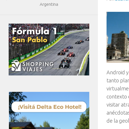
Argentina
Android y
tanto plan
virtualme
contexto 
visitar at
anécdotas
de la geol