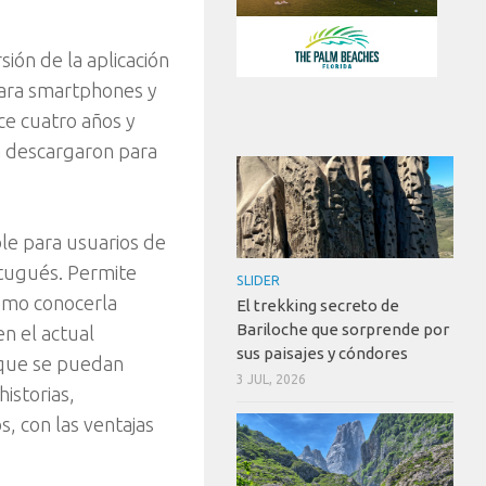
sión de la aplicación
para smartphones y
ce cuatro años y
la descargaron para
ble para usuarios de
rtugués. Permite
SLIDER
 como conocerla
El trekking secreto de
Bariloche que sorprende por
n el actual
sus paisajes y cóndores
 que se puedan
3 JUL, 2026
historias,
s, con las ventajas