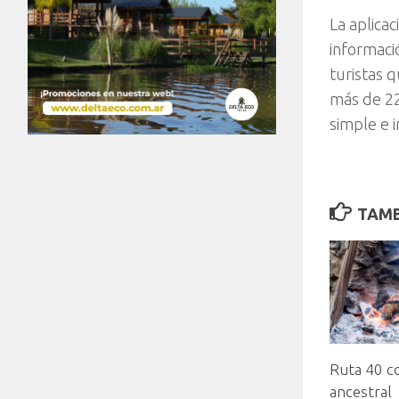
La aplicac
informaci
turistas q
más de 22
simple e i
TAMB
Ruta 40 c
ancestral