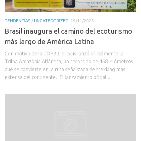
TENDENCIAS
/
UNCATEGORIZED
19/11/2025
Brasil inaugura el camino del ecoturismo
más largo de América Latina
Con motivo de la COP30, el país lanzó oficialmente la
Trilha Amazônia Atlântica, un recorrido de 468 kilómetros
que se convierte en la ruta señalizada de trekking más
extensa del continente. El lanzamiento oficial...