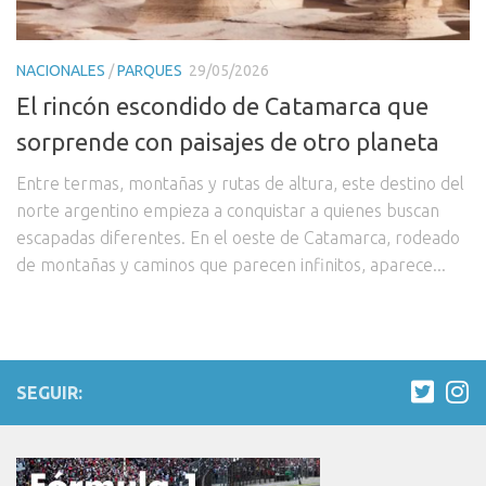
NACIONALES
/
PARQUES
29/05/2026
El rincón escondido de Catamarca que
sorprende con paisajes de otro planeta
Entre termas, montañas y rutas de altura, este destino del
norte argentino empieza a conquistar a quienes buscan
escapadas diferentes. En el oeste de Catamarca, rodeado
de montañas y caminos que parecen infinitos, aparece...
SEGUIR: