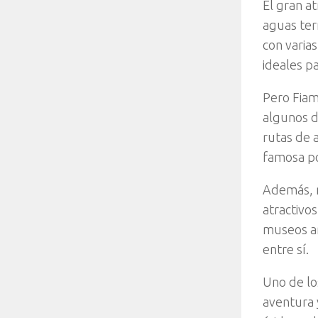
El gran a
aguas ter
con varia
ideales p
Pero Fiam
algunos d
rutas de a
famosa po
Además, m
atractivos
museos ar
entre sí.
Uno de lo
aventura 