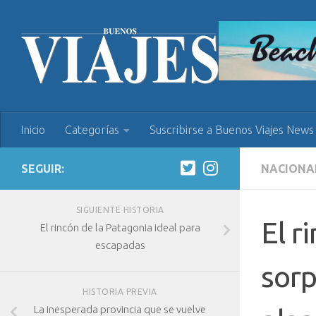
Inicio
Categorías
Suscribirse a Buenos Viajes News
SEGUIR:
NACIONA
SIGUIENTE HISTORIA
El r
El rincón de la Patagonia ideal para
escapadas
sorp
HISTORIA PREVIA
La inesperada provincia que se vuelve