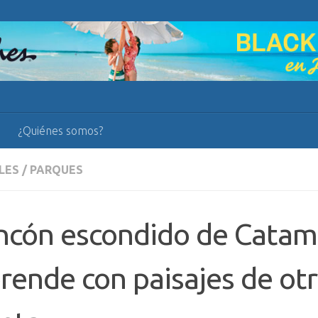
¿Quiénes somos?
LES
/
PARQUES
incón escondido de Cata
rende con paisajes de ot