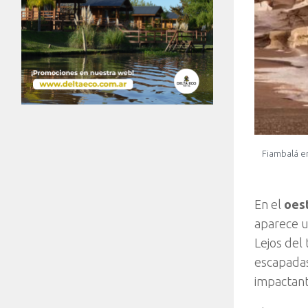
Fiambalá e
En el
oes
aparece u
Lejos del 
escapadas
impactant