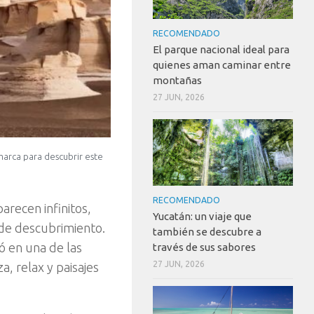
RECOMENDADO
El parque nacional ideal para
quienes aman caminar entre
montañas
27 JUN, 2026
arca para descubrir este
RECOMENDADO
recen infinitos,
Yucatán: un viaje que
 de descubrimiento.
también se descubre a
ió en una de las
través de sus sabores
27 JUN, 2026
, relax y paisajes