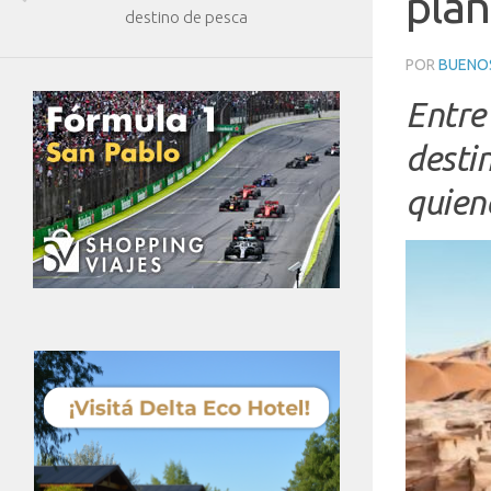
plan
destino de pesca
POR
BUENOS
Entre
desti
quien