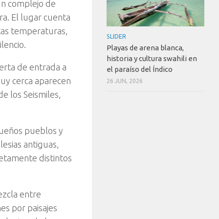
un complejo de
a. El lugar cuenta
ntas temperaturas,
SLIDER
lencio.
Playas de arena blanca,
historia y cultura swahili en
erta de entrada a
el paraíso del Índico
Muy cerca aparecen
26 JUN, 2026
de los Seismiles,
ueños pueblos y
lesias antiguas,
etamente distintos
ezcla entre
es por paisajes