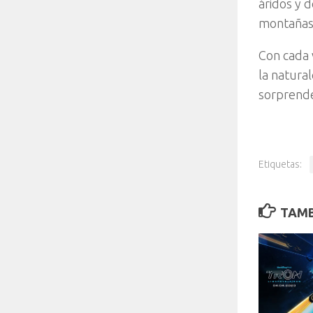
áridos y d
montañas
Con cada 
la natura
sorprende
Etiquetas:
TAMB