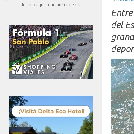
destinos que marcan tendencia
Entre 
del E
grand
depor