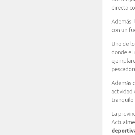
directo co
Además, l
con un fu
Uno de lo
donde el 
ejemplare
pescadore
Además de
actividad
tranquilo 
La provin
Actualmen
deportiv