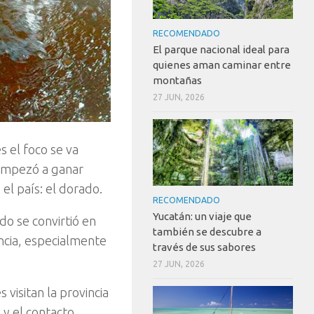
RECOMENDADO
El parque nacional ideal para
quienes aman caminar entre
montañas
27 JUN, 2026
 el foco se va
mpezó a ganar
el país: el dorado.
RECOMENDADO
Yucatán: un viaje que
do se convirtió en
también se descubre a
ncia, especialmente
través de sus sabores
27 JUN, 2026
 visitan la provincia
 y el contacto