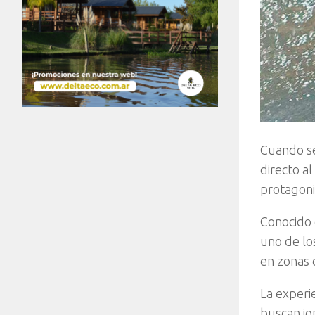
Cuando se
directo al
protagoni
Conocido c
uno de lo
en zonas
La experie
buscan jo