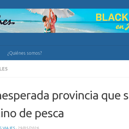
¿Quiénes somos?
LES
nesperada provincia que s
ino de pesca
 VIAJES
·
29/05/2026