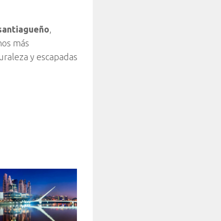
santiagueño
,
inos más
turaleza y escapadas