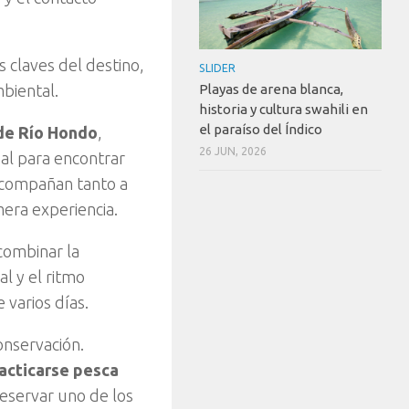
 claves del destino,
SLIDER
mbiental.
Playas de arena blanca,
historia y cultura swahili en
el paraíso del Índico
de Río Hondo
,
26 JUN, 2026
al para encontrar
 acompañan tanto a
era experiencia.
combinar la
l y el ritmo
 varios días.
onservación.
acticarse pesca
eservar uno de los