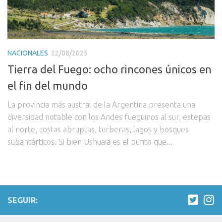
NACIONALES
22/08/2025
Tierra del Fuego: ocho rincones únicos en
el fin del mundo
La provincia más austral de la Argentina presenta una
diversidad notable con los Andes fueguinos al sur, estepas
al norte, costas abruptas, turberas, lagos y bosques
subantárticos. Si bien Ushuaia es el punto que...
SEGUIR: