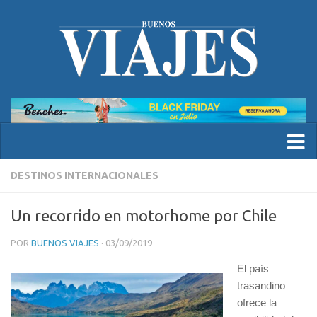
DESTINOS INTERNACIONALES
Un recorrido en motorhome por Chile
POR
BUENOS VIAJES
·
03/09/2019
El país
trasandino
ofrece la