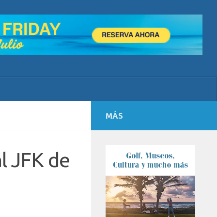
MÁS
l JFK de