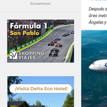
bonaerenses
Después de
área metr
Ángeles y