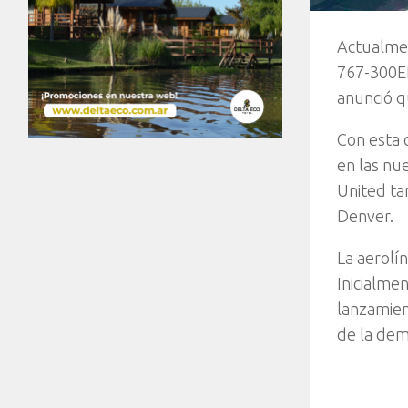
Actualmen
767-300ER
anunció q
Con esta 
en las nu
United ta
Denver.
La aerolí
Inicialme
lanzamien
de la de