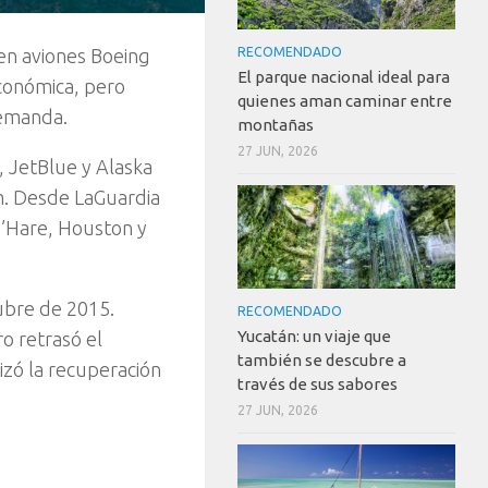
en aviones Boeing
RECOMENDADO
El parque nacional ideal para
conómica, pero
quienes aman caminar entre
demanda.
montañas
27 JUN, 2026
, JetBlue y Alaska
m. Desde LaGuardia
O’Hare, Houston y
ubre de 2015.
RECOMENDADO
Yucatán: un viaje que
o retrasó el
también se descubre a
izó la recuperación
través de sus sabores
27 JUN, 2026