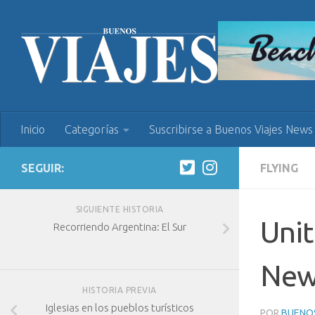
Inicio
Categorías
Suscribirse a Buenos Viajes News
SEGUIR:
FLYING
SIGUIENTE HISTORIA
Unit
Recorriendo Argentina: El Sur
New
HISTORIA PREVIA
Iglesias en los pueblos turísticos
POR
BUENOS