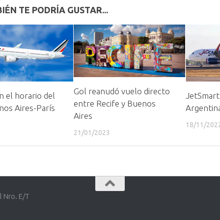
IÉN TE PODRÍA GUSTAR...
Gol reanudó vuelo directo
 el horario del
JetSmart
entre Recife y Buenos
nos Aires-París
Argentin
Aires
18/11/202
21/01/2023
l Nro. E/T