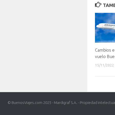
TAMB
Cambios en
vuelo Bue
15/11/2022
© BuenosViajes.com 2025 - Mardigraf S.A. - Propiedad intelectua